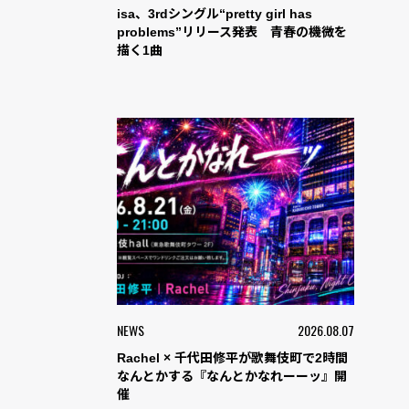
isa、3rdシングル“pretty girl has
problems”リリース発表 青春の機微を
描く1曲
NEWS
2026.08.07
Rachel × 千代田修平が歌舞伎町で2時間
なんとかする『なんとかなれーーッ』開
催