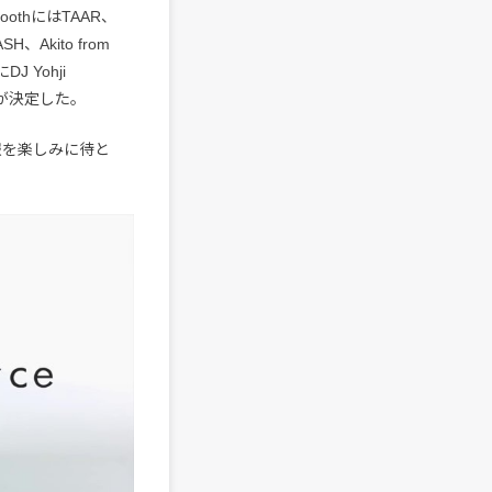
boothにはTAAR、
SH、Akito from
J Yohji
の出演が決定した。
報を楽しみに待と