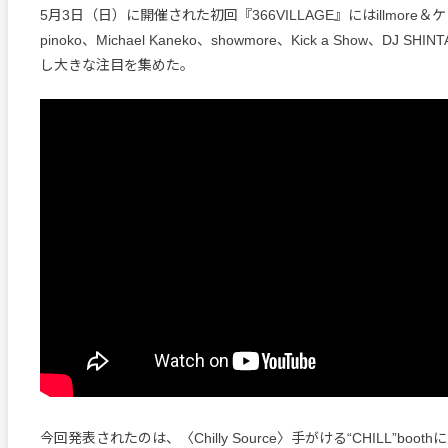
5月3日（日）に開催された初回『366VILLAGE』にはillmore
pinoko、Michael Kaneko、showmore、Kick a Show、DJ S
し大きな注目を集めた。
今回発表されたのは、〈Chilly Source〉手がける“CHILL”boothに