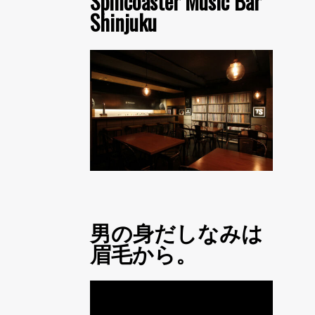
Spincoaster Music Bar
Shinjuku
男の身だしなみは
眉毛から。