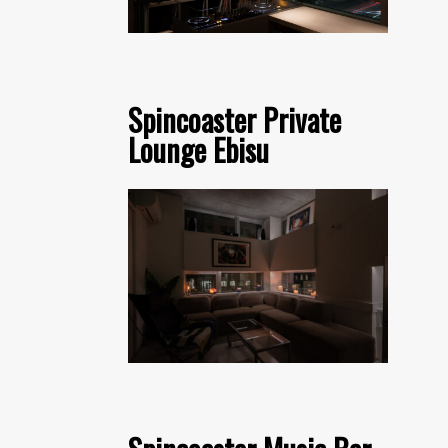
Spincoaster Private
Lounge Ebisu