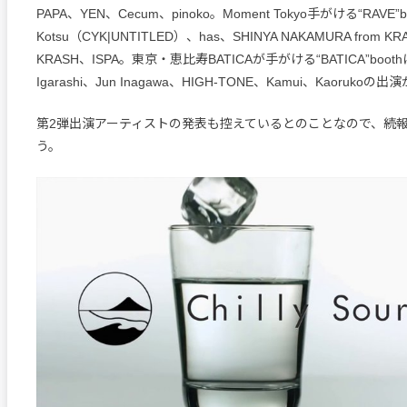
PAPA、YEN、Cecum、pinoko。Moment Tokyo手がける“RAVE”
Kotsu（CYK|UNTITLED）、has、SHINYA NAKAMURA from KRA
KRASH、ISPA。東京・恵比寿BATICAが手がける“BATICA”boothにD
Igarashi、Jun Inagawa、HIGH-TONE、Kamui、Kaoruko
第2弾出演アーティストの発表も控えているとのことなので、続
う。