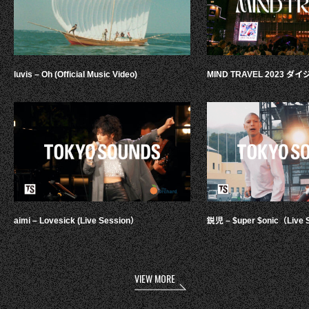
luvis – Oh (Official Music Video)
MIND TRAVEL 2023 
aimi – Lovesick (Live Session）
鋭児 – $uper $onic（Live 
VIEW MORE