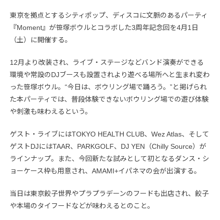
東京を拠点とするシティポップ、ディスコに文脈のあるパーティ
『Moment』が笹塚ボウルとコラボした3周年記念回を4月1日
（土）に開催する。
12月より改装され、ライブ・ステージなどバンド演奏ができる
環境や常設のDJブースも設置されより遊べる場所へと生まれ変わ
った笹塚ボウル。“今日は、ボウリング場で踊ろう。”と掲げられ
た本パーティでは、普段体験できないボウリング場での遊び体験
や刺激も味わえるという。
ゲスト・ライブにはTOKYO HEALTH CLUB、Wez Atlas、そして
ゲストDJにはTAAR、PARKGOLF、DJ YEN（Chilly Source）が
ラインナップ。また、今回新たな試みとして初となるダンス・シ
ョーケース枠も用意され、AMAMI+イパネマの会が出演する。
当日は東京餃子世界やプラプラデーンのフードも出店され、餃子
や本場のタイフードなどが味わえるとのこと。