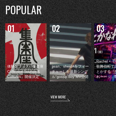
POPULAR
Rachel 
体験型フェス『集楽座
jjean、sheidAをフィー
歌舞伎町で
Collective Sounds &
チャーした最新シング
とかする『
Cultures』開催決定
ル“gossip boy”MV公開
れーーッ』
VIEW MORE