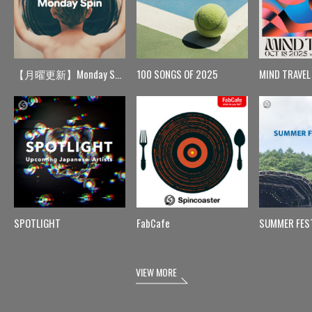
【月曜更新】Monday Spin
100 SONGS OF 2025
MIND TRAVEL
SPOTLIGHT
FabCafe
SUMMER FES
VIEW MORE