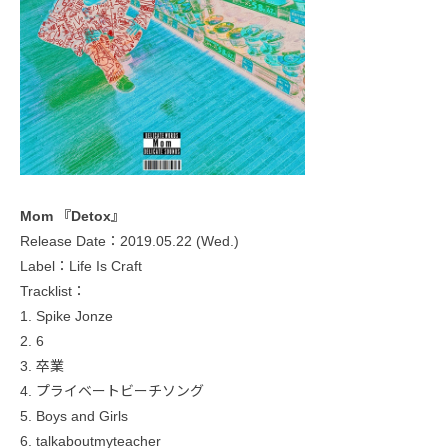
Mom 『Detox』
Release Date：2019.05.22 (Wed.)
Label：Life Is Craft
Tracklist：
1. Spike Jonze
2. 6
3. 卒業
4. プライベートビーチソング
5. Boys and Girls
6. talkaboutmyteacher