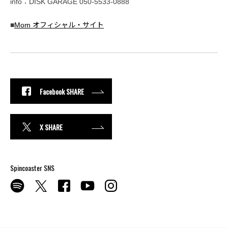
info：DISK GARAGE 050-5533-0888
■
Mom オフィシャル・サイト
Facebook SHARE
X SHARE
Spincoaster SNS