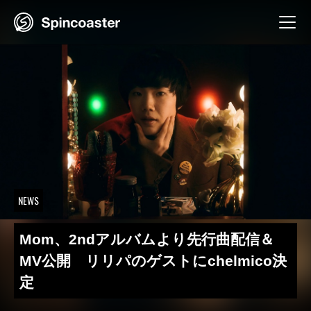
Skip
to
content
NEWS
Mom、2ndアルバムより先行曲配信＆
MV公開 リリパのゲストにchelmico決
定