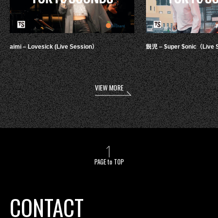
aimi – Lovesick (Live Session）
鋭児 – $uper $onic（Live 
VIEW MORE
PAGE to TOP
CONTACT