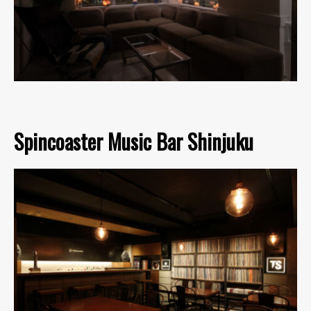
Spincoaster Music Bar Shinjuku