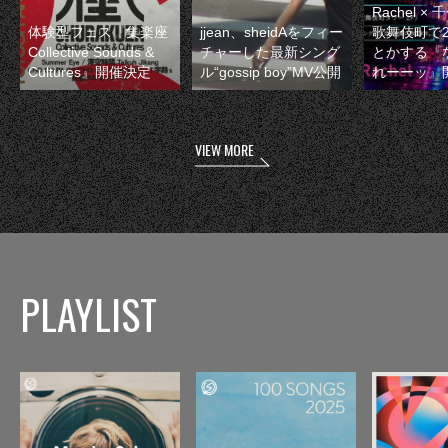
Rachel 
体験型フェス『集楽座
jjean、sheidAをフィー
歌舞伎町で
Collective Sounds &
チャーした最新シング
とかする『
Cultures』開催決定
ル“gossip boy”MV公開
れーーッ』
VIEW MORE
PLAYLIST