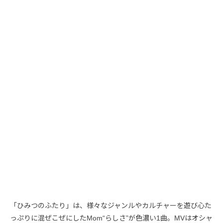
「ひみつのふたり」は、様々なジャンルやカルチャーを遊び心た
っぷりに混ぜこぜにしたMom“らしさ”が色濃い1曲。MVはオシャ