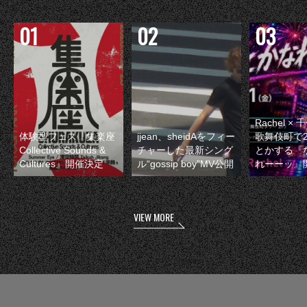
Rachel 
体験型フェス『集楽座
jjean、sheidAをフィー
歌舞伎町で
Collective Sounds &
チャーした最新シング
とかする『
Cultures』開催決定
ル“gossip boy”MV公開
れーーッ』
VIEW MORE