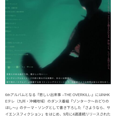
6thアルバムとなる『悲しい出来事 –THE OVERKILL-』にはNHK
Eテレ（九州・沖縄地域）のダンス番組『ゾンターク〜おどりの
ほし〜』のテーマ・ソングとして書き下ろした「さようなら、サ
イエンスフィクション」をはじめ、9月に4週連続リリースされた