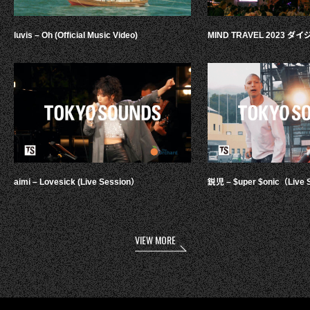
luvis – Oh (Official Music Video)
MIND TRAVEL 2023 
aimi – Lovesick (Live Session）
鋭児 – $uper $onic（Live 
VIEW MORE