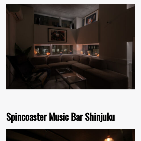
Spincoaster Music Bar Shinjuku