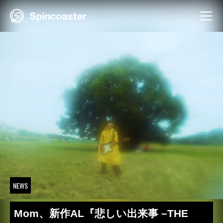
Skip
to
content
NEWS
Mom、新作AL『悲しい出来事 –THE