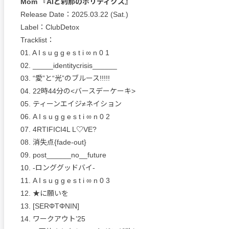
Mom 『AIと刹那のポリティクス』
Release Date：2025.03.22 (Sat.)
Label：ClubDetox
Tracklist：
01. A I s u g g e s t i ∞ n 0 1
02. _____identitycrisis______
03. “愛”と“光”のブルース!!!!!
04. 22時44分の<バースデーケーキ>
05. ティーンエイジ≠ネイション
06. A I s u g g e s t i ∞ n 0 2
07. 4RTIFICI4L L♡VE?
08. 消失点{fade-out}
09. post______no__future
10. -ロンググッドバイ-
11. A I s u g g e s t i ∞ n 0 3
12. ★に願いを
13. [SERΦTΦNIN]
14. ワークアウト’25