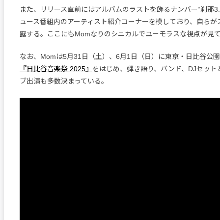
また、リリース直前にはアルバムのラストを飾るナンバー“刹那3.
ュース番組内のアーティスト紹介コーナーを模しており、自らが
露する。ここにもMomなりのシニカルでユーモラスな視点が見
なお、Momは5月31日（土）、6月1日（日）に東京・日比谷公
『日比谷音楽祭 2025』
をはじめ、弾き語り、バンド、DJセット
ブ出演も多数決まっている。