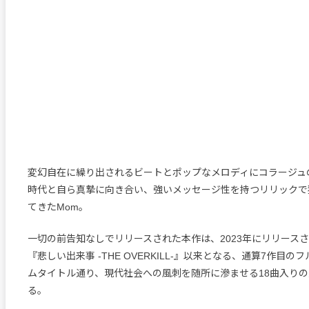
変幻自在に繰り出されるビートとポップなメロディにコラージュ
時代と自ら真摯に向き合い、強いメッセージ性を持つリリックで
てきたMom。
一切の前告知なしでリリースされた本作は、2023年にリリースさ
『悲しい出来事 -THE OVERKILL-』以来となる、通算7作目
ムタイトル通り、現代社会への風刺を随所に滲ませる18曲入り
る。