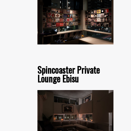
Spincoaster Private
Lounge Ebisu