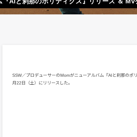
『AIと刹那のポリティクス』リリース ＆ MV
SSW／プロデューサーのMomがニューアルバム『AIと刹那のポ
月22日（土）にリリースした。