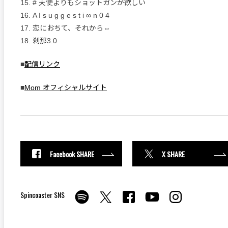
15. # 天使よりもショットガンが欲しい
16. A I s u g g e s t i ∞ n 0 4
17. 恋におちて、それから⇔
18. 刹那3.0
■
配信リンク
■
Mom オフィシャルサイト
Facebook SHARE
X SHARE
Spincoaster SNS