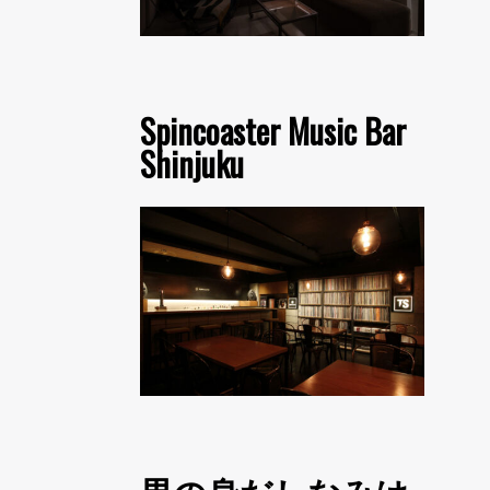
Spincoaster Music Bar
Shinjuku