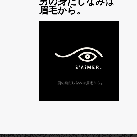
男の身だしなみは
眉毛から。