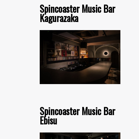
Spincoaster Music Bar
Kagurazaka
Spincoaster Music Bar
Ebisu