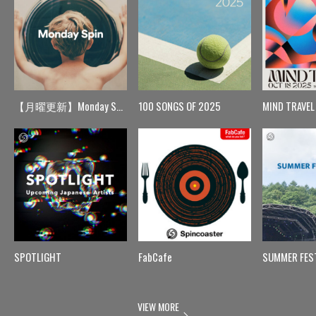
【月曜更新】Monday Spin
100 SONGS OF 2025
MIND TRAVEL
SPOTLIGHT
FabCafe
SUMMER FES
VIEW MORE