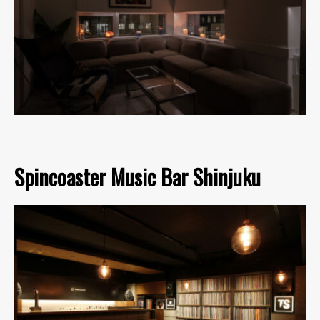
Spincoaster Music Bar Shinjuku