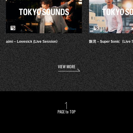
aimi – Lovesick (Live Session）
鋭児 – $uper $onic（Live 
VIEW MORE
PAGE to TOP