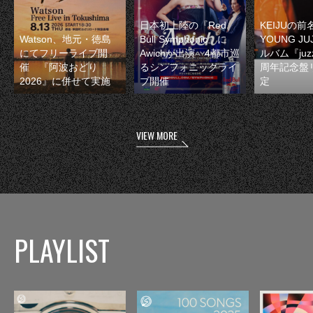
日本初上陸の『Red
KEIJUの
Watson、地元・徳島
Bull Symphonic』に
YOUNG JU
にてフリーライブ開
Awichが出演 4都市巡
ルバム『juzz
催 『阿波おどり
るシンフォニックライ
周年記念盤
2026』に併せて実施
ブ開催
定
VIEW MORE
PLAYLIST