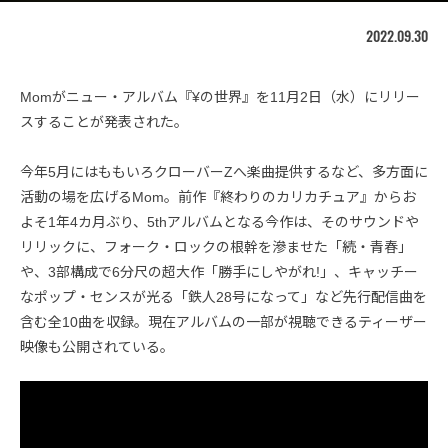
2022.09.30
Momがニュー・アルバム『¥の世界』を11月2日（水）にリリー
スすることが発表された。
今年5月にはももいろクローバーZへ楽曲提供するなど、多方面に
活動の場を広げるMom。前作『終わりのカリカチュア』からお
よそ1年4カ月ぶり、5thアルバムとなる今作は、そのサウンドや
リリックに、フォーク・ロックの根幹を滲ませた「続・青春」
や、3部構成で6分尺の超大作「勝手にしやがれ!」、キャッチー
なポップ・センスが光る「鉄人28号になって」など先行配信曲を
含む全10曲を収録。現在アルバムの一部が視聴できるティーザー
映像も公開されている。