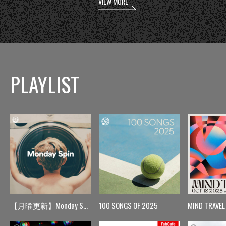
VIEW MORE
PLAYLIST
【月曜更新】Monday Spin
100 SONGS OF 2025
MIND TRAVEL