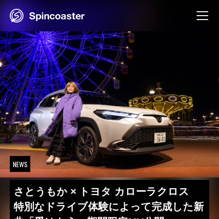
Skip
to
content
NEWS
さとうもか × トヨタ カローラクロス
特別なドライブ体験によって完成した新