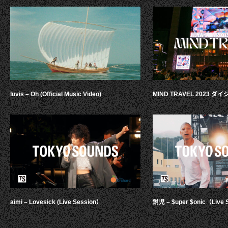
luvis – Oh (Official Music Video)
MIND TRAVEL 2023 
aimi – Lovesick (Live Session）
鋭児 – $uper $onic（Live 