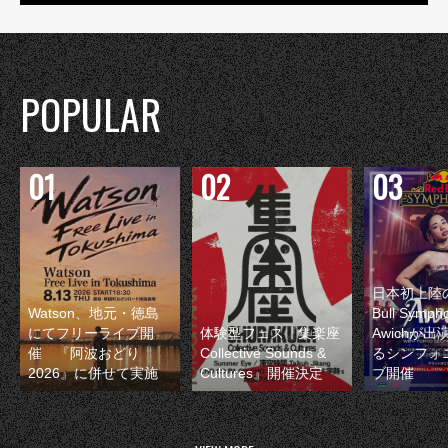
POPULAR
日本初上陸の
Watson、地元・徳島
Bull Symp
にてフリーライブ開
体験型フェス『集楽座
Awichが
催 『阿波おどり
Collective Sounds &
るシンフォ
2026』に併せて実施
Cultures』開催決定
ブ開催