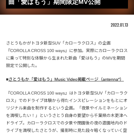
曲「愛はもう」期間限定MV公開
2022.01.13
さとうもかがトヨタ新型SUV「カローラクロス」の企画
『COROLLA CROSS 100 ways』に参加。実際にカローラクロス
に乗って特別な体験から生まれた新曲「愛はもう」のMVを期間
限定で公開した。
■
さとうもか「愛はもう」Music Video掲載ページ（antenna*）
『COROLLA CROSS 100 ways』はトヨタ新型SUV「カローラク
ロス」でのドライブ体験から得たインスピレーションをもとにオ
リジナル楽曲を制作するという企画。「夜景やイルミネーション
を満喫したい！」というさとう自身の要望から千葉県の木更津へ
ドライブ。カローラクロスでの夕景や閉園後の夜の遊園地内のド
ライブを満喫したさとうが、撮影時に見た段々暗くなっていく空