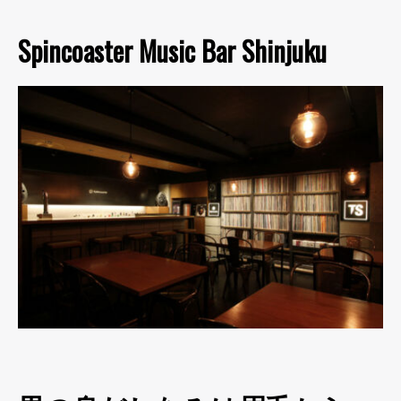
Spincoaster Music Bar Shinjuku