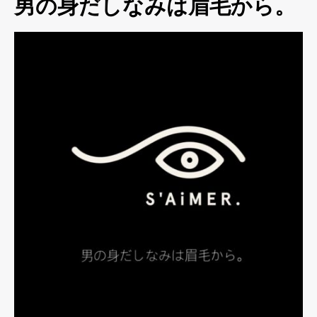
男の身だしなみは眉毛から。