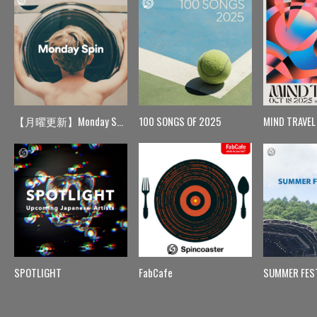
【月曜更新】Monday Spin
100 SONGS OF 2025
MIND TRAVEL
SPOTLIGHT
FabCafe
SUMMER FES