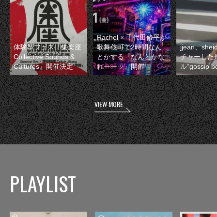
Rachel × 千代田修平が
体験型フェス『集楽座
歌舞伎町で2時間なん
jjean、sh
Collective Sounds &
とかする『なんとかな
チャーした
Cultures』開催決定
れーーッ』開催
ル“gossip 
VIEW MORE
PLAYLIST