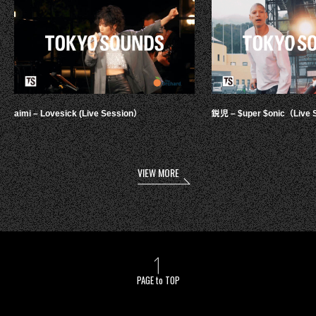
aimi – Lovesick (Live Session）
鋭児 – $uper $onic（Live 
VIEW MORE
PAGE to TOP