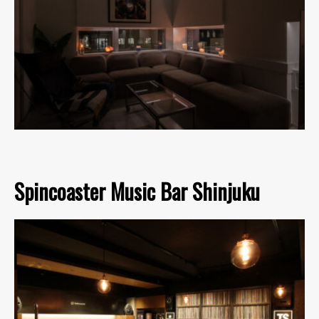
Spincoaster Music Bar Shinjuku