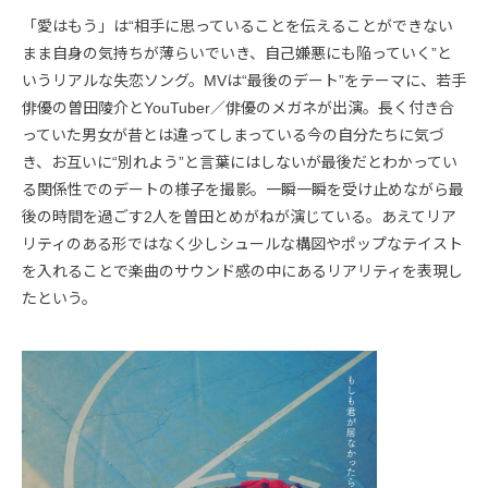
「愛はもう」は“相手に思っていることを伝えることができない
まま自身の気持ちが薄らいでいき、自己嫌悪にも陥っていく”と
いうリアルな失恋ソング。MVは“最後のデート”をテーマに、若手
俳優の曽田陵介とYouTuber／俳優のメガネが出演。長く付き合
っていた男女が昔とは違ってしまっている今の自分たちに気づ
き、お互いに“別れよう”と言葉にはしないが最後だとわかってい
る関係性でのデートの様子を撮影。一瞬一瞬を受け止めながら最
後の時間を過ごす2人を曽田とめがねが演じている。あえてリア
リティのある形ではなく少しシュールな構図やポップなテイスト
を入れることで楽曲のサウンド感の中にあるリアリティを表現し
たという。