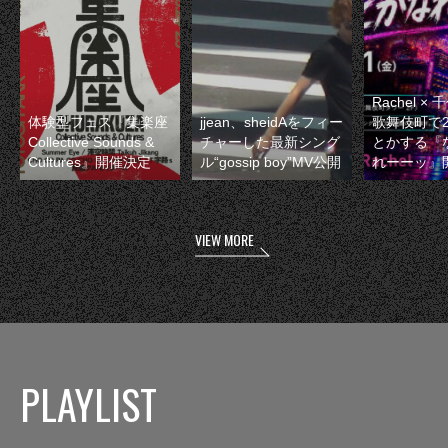
Rachel 
体験型フェス『集楽座
jjean、sheidAをフィー
歌舞伎町で
Collective Sounds &
チャーした最新シング
とかする『
Cultures』開催決定
ル“gossip boy”MV公開
れーーッ』
VIEW MORE
PLAYLIST