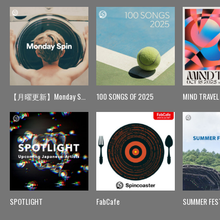
【月曜更新】Monday Spin
100 SONGS OF 2025
MIND TRAVEL
SPOTLIGHT
FabCafe
SUMMER FES