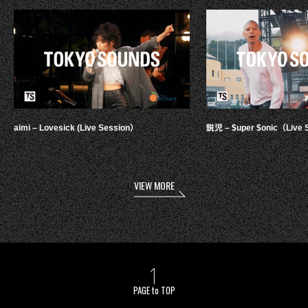
aimi – Lovesick (Live Session）
鋭児 – $uper $onic（Live 
VIEW MORE
PAGE to TOP