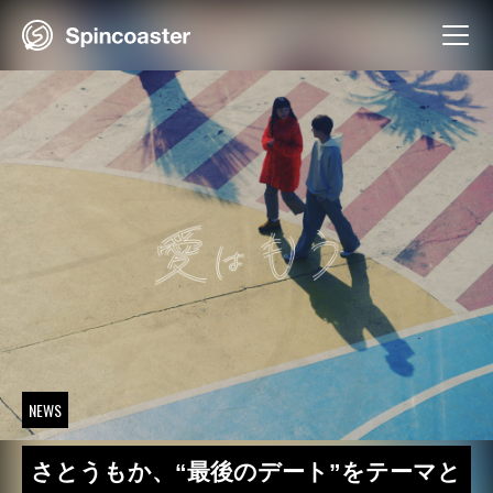
Skip
to
content
NEWS
さとうもか、“最後のデート”をテーマと