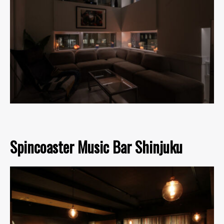
Spincoaster Music Bar Shinjuku