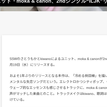
ット・moka & canon、2ndシングル“ILJK
SSWのさとうもかとkiwanoによるユニット、moka & canonが2nd
月19日（水）にリリースする。
およそ1年ぶりのリリースとなる本作は、「冷める側目線」を描
メンタルな失恋ソングだという。エレクトロかつシティポップ、
ウェーブ的なエッセンスも感じさせるトラックに、moka & can
声がマッチした楽曲とのこと。トラックメイクはkiwano、歌詞
けている。