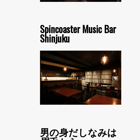
Spincoaster Music Bar
Shinjuku
男の身だしなみは