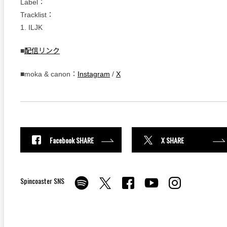
Label：
Tracklist：
1. ILJK
■
配信リンク
■moka & canon：
Instagram
/
X
Facebook SHARE
X SHARE
Spincoaster SNS