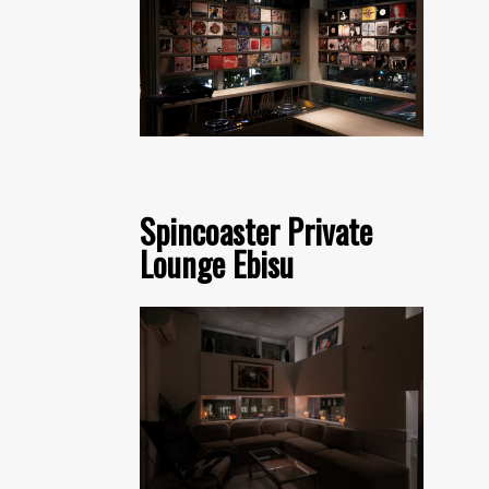
Spincoaster Private
Lounge Ebisu