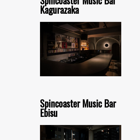
Spincoaster Music Bar
Kagurazaka
Spincoaster Music Bar
Ebisu