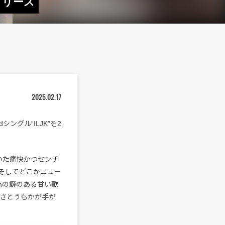
”リリース
2025.02.17
シングル“ILJK”を2
いた痛快かつセンチ
そしてどこかニュー
onの癖のある甘い歌
はさとうもかが手が