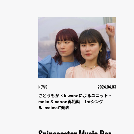
NEWS
2024.04.03
さとうもか × kiwanoによるユニット・
moka & canon再始動 1stシング
ル“maimai”発表