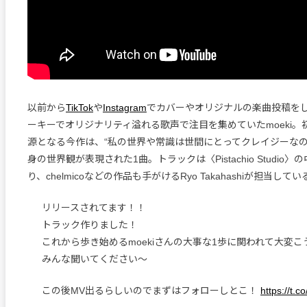
以前から
TikTok
や
Instagram
でカバーやオリジナルの楽曲投稿を
ーキーでオリジナリティ溢れる歌声で注目を集めていたmoeki。
源となる今作は、“私の世界や常識は世間にとってクレイジーなの？
身の世界観が表現された1曲。トラックは〈Pistachio Studio
り、chelmicoなどの作品も手がけるRyo Takahashiが担当してい
リリースされてます！！
トラック作りました！
これから歩き始めるmoekiさんの大事な1歩に関われて大変
みんな聞いてください〜
この後MV出るらしいのでまずはフォローしとこ！
https://t.