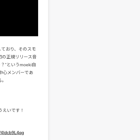
しており、そのスモ
初の正規リリース音
”というmoeki自
〉の中心メンバーであ
る。
こうえいです！
co/4Idcb9L4qg