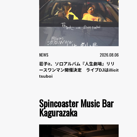
NEWS
2026.08.06
荘子it、ソロアルバム『人生劇場』リリ
ースワンマン開催決定 ライブDJはillicit
tsuboi
Spincoaster Music Bar
Kagurazaka