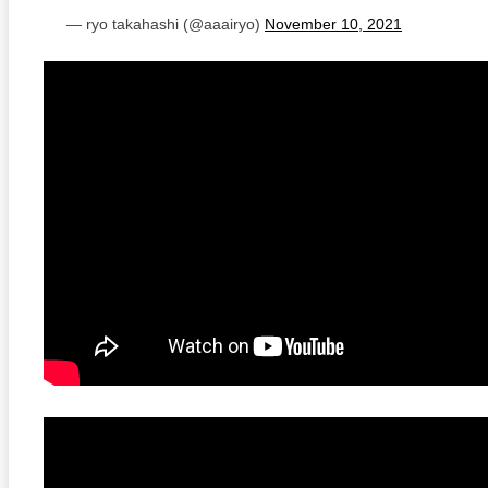
— ryo takahashi (@aaairyo)
November 10, 2021