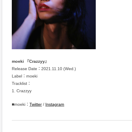
moeki 『Crazzyy』
Release Date：2021.11.10 (Wed.)
Label：moeki
Tracklist：
1. Crazzyy
■moeki：
Twitter
/
Instagram