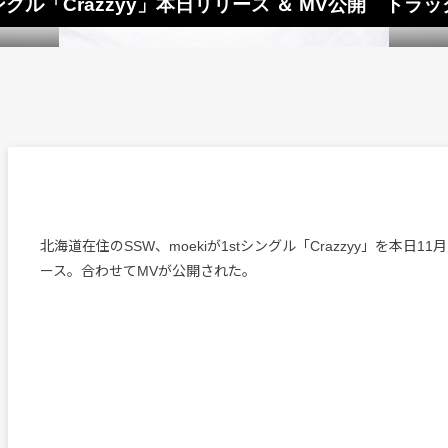
グル「Crazzyy」本日リリース ＆ MV公開 トラックは
北海道在住のSSW、moekiが1stシングル「Crazzyy」を本日1
ース。合わせてMVが公開された。