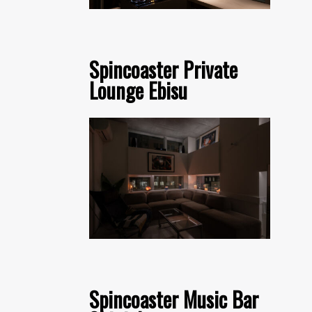
Spincoaster Private
Lounge Ebisu
Spincoaster Music Bar