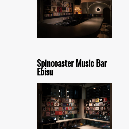
Spincoaster Music Bar
Ebisu