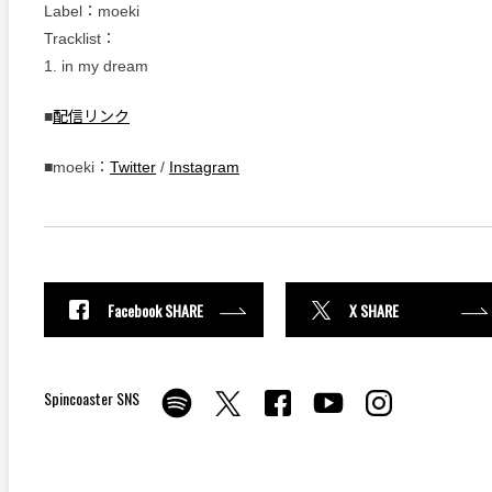
Label：moeki
Tracklist：
1. in my dream
■
配信リンク
■moeki：
Twitter
/
Instagram
Facebook SHARE
X SHARE
Spincoaster SNS