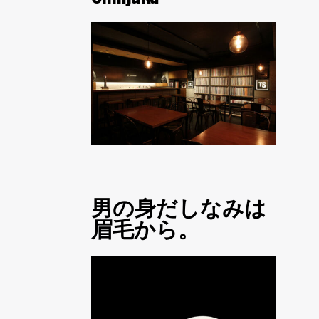
男の身だしなみは
眉毛から。