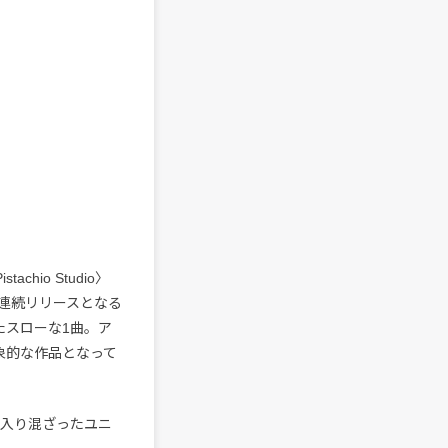
chio Studio〉
ヶ月連続リリースとなる
ったスローな1曲。ア
象的な作品となって
の入り混ざったユニ