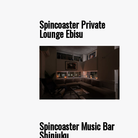
Spincoaster Private
Lounge Ebisu
Spincoaster Music Bar
Shinjuku