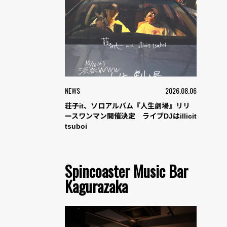
NEWS
2026.08.06
荘子it、ソロアルバム『人生劇場』リリ
ースワンマン開催決定 ライブDJはillicit
tsuboi
Spincoaster Music Bar
Kagurazaka