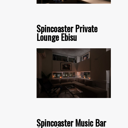
Spincoaster Private
Lounge Ebisu
Spincoaster Music Bar