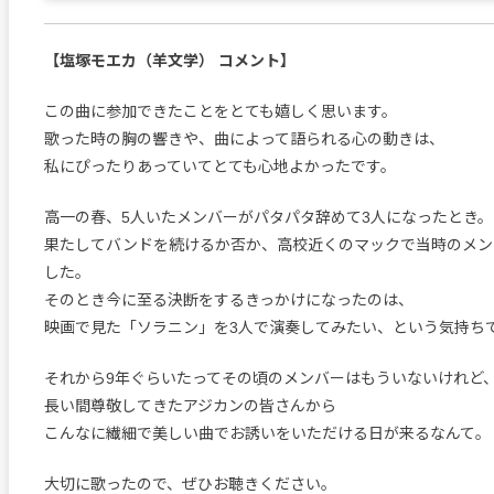
【塩塚モエカ（羊文学） コメント】
この曲に参加できたことをとても嬉しく思います。
歌った時の胸の響きや、曲によって語られる心の動きは、
私にぴったりあっていてとても心地よかったです。
高一の春、5人いたメンバーがパタパタ辞めて3人になったとき。
果たしてバンドを続けるか否か、高校近くのマックで当時のメン
した。
そのとき今に至る決断をするきっかけになったのは、
映画で見た「ソラニン」を3人で演奏してみたい、という気持ち
それから9年ぐらいたってその頃のメンバーはもういないけれど
長い間尊敬してきたアジカンの皆さんから
こんなに繊細で美しい曲でお誘いをいただける日が来るなんて。
大切に歌ったので、ぜひお聴きください。