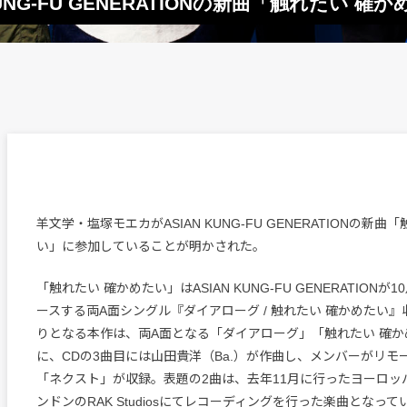
NG-FU GENERATIONの新曲「触れたい 確
羊文学・塩塚モエカがASIAN KUNG-FU GENERATIONの新曲
い」に参加していることが明かされた。
「触れたい 確かめたい」はASIAN KUNG-FU GENERATIONが
ースする両A面シングル『ダイアローグ / 触れたい 確かめたい』
りとなる本作は、両A面となる「ダイアローグ」「触れたい 確か
に、CDの3曲目には山田貴洋（Ba.）が作曲し、メンバーがリモ
「ネクスト」が収録。表題の2曲は、去年11月に行ったヨーロッ
ンドンのRAK Studiosにてレコーディングを行った楽曲となって