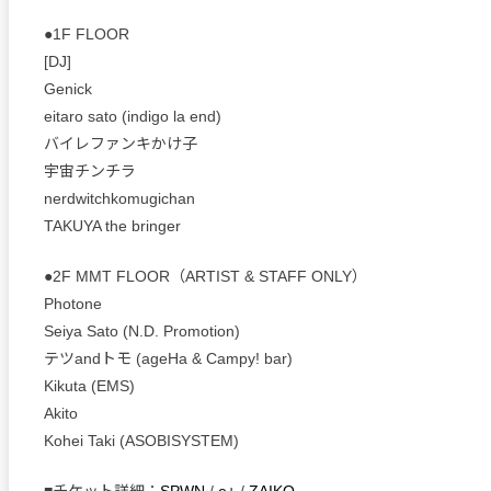
●1F FLOOR
[DJ]
Genick
eitaro sato (indigo la end)
バイレファンキかけ子
宇宙チンチラ
nerdwitchkomugichan
TAKUYA the bringer
●2F MMT FLOOR（ARTIST & STAFF ONLY）
Photone
Seiya Sato (N.D. Promotion)
テツandトモ (ageHa & Campy! bar)
Kikuta (EMS)
Akito
Kohei Taki (ASOBISYSTEM)
■チケット詳細：
SPWN
/
e+
/
ZAIKO