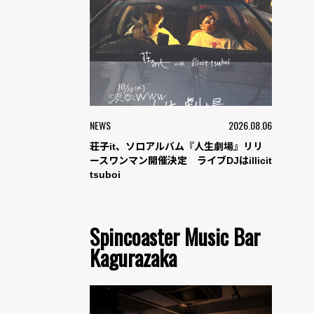
NEWS
2026.08.06
荘子it、ソロアルバム『人生劇場』リリ
ースワンマン開催決定 ライブDJはillicit
tsuboi
Spincoaster Music Bar
Kagurazaka