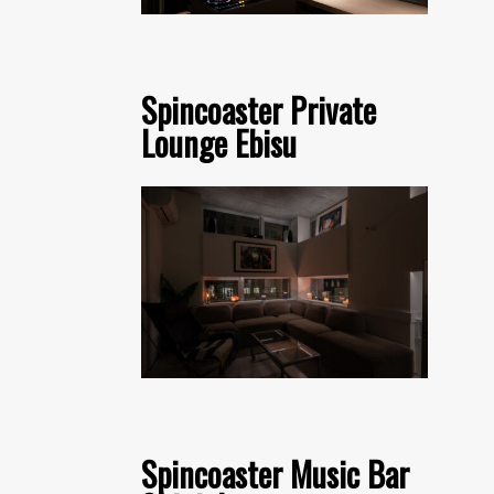
Spincoaster Private
Lounge Ebisu
Spincoaster Music Bar