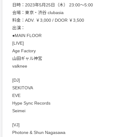
日時：2023年5月25日（木） 23:00〜5:00
会場：東京・渋谷 clubasia
料金：ADV. ￥3,000 / DOOR ￥3,500
出演：
●MAIN FLOOR
[LIVE]
Age Factory
山田ギャル神宮
valknee
[DJ]
SEKITOVA
EVE
Hype Sync Records
Seimei
[VJ]
Photone & Shun Nagasawa