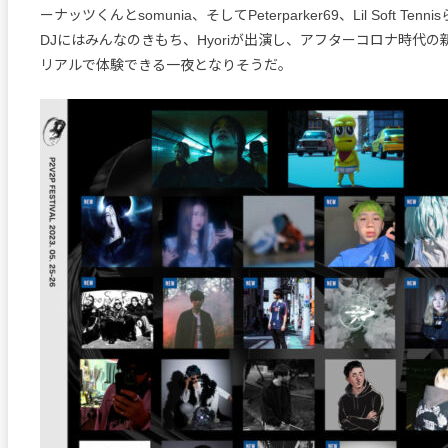
ーナッツくんとsomunia、そしてPeterparker69、Lil Soft Te
DJにはみんなのきもち、Hyoriが出演し、アフターコロナ時代
リアルで体験できる一夜となりそうだ。