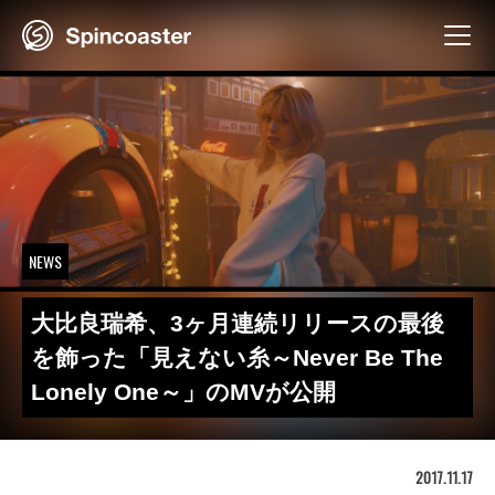
Skip
to
content
NEWS
大比良瑞希、3ヶ月連続リリースの最後
を飾った「見えない糸～Never Be The
Lonely One～」のMVが公開
2017.11.17