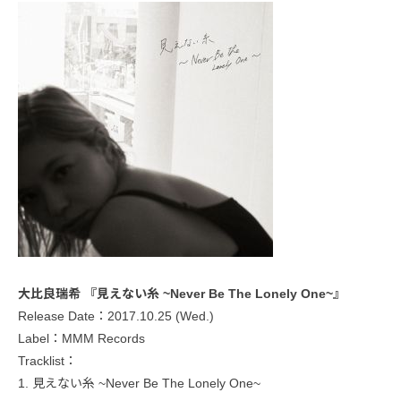
大比良瑞希 『見えない糸 ~Never Be The Lonely One~』
Release Date：2017.10.25 (Wed.)
Label：MMM Records
Tracklist：
1. 見えない糸 ~Never Be The Lonely One~