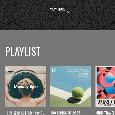
VIEW MORE
PLAYLIST
【月曜更新】Monday Spin
100 SONGS OF 2025
MIND TRAVEL