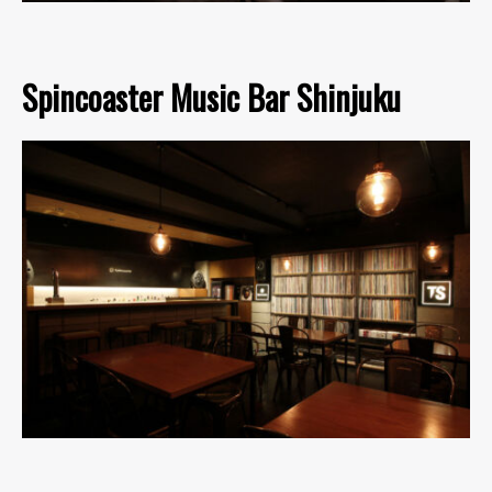
Spincoaster Music Bar Shinjuku