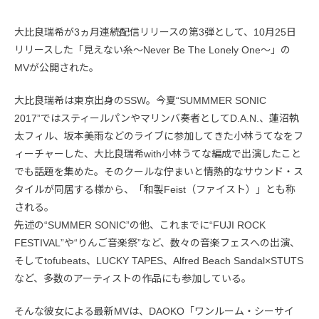
大比良瑞希が3ヵ月連続配信リリースの第3弾として、10月25日
リリースした「見えない糸～Never Be The Lonely One～」の
MVが公開された。
大比良瑞希は東京出身のSSW。今夏“SUMMMER SONIC
2017”ではスティールパンやマリンバ奏者としてD.A.N.、蓮沼執
太フィル、坂本美雨などのライブに参加してきた小林うてなをフ
ィーチャーした、大比良瑞希with小林うてな編成で出演したこと
でも話題を集めた。そのクールな佇まいと情熱的なサウンド・ス
タイルが同居する様から、「和製Feist（ファイスト）」とも称
される。
先述の“SUMMER SONIC”の他、これまでに“FUJI ROCK
FESTIVAL”や“りんご音楽祭”など、数々の音楽フェスへの出演、
そしてtofubeats、LUCKY TAPES、Alfred Beach Sandal×STUTS
など、多数のアーティストの作品にも参加している。
そんな彼女による最新MVは、DAOKO「ワンルーム・シーサイ