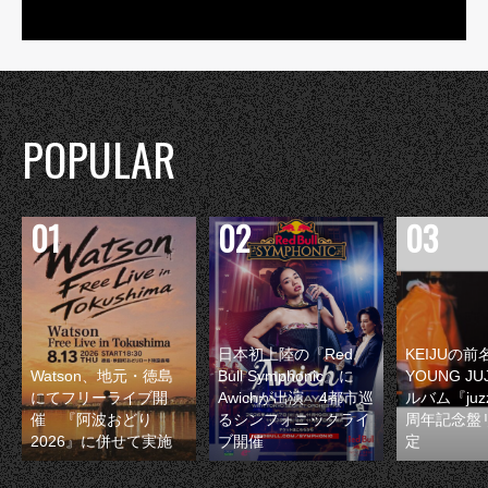
POPULAR
日本初上陸の『Red
KEIJUの
Watson、地元・徳島
Bull Symphonic』に
YOUNG JU
にてフリーライブ開
Awichが出演 4都市巡
ルバム『juzz
催 『阿波おどり
るシンフォニックライ
周年記念盤
2026』に併せて実施
ブ開催
定