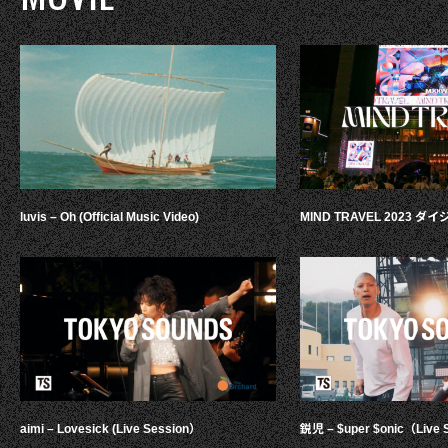
luvis – Oh (Official Music Video)
MIND TRAVEL 2023 
aimi – Lovesick (Live Session）
鋭児 – $uper $onic（Live 