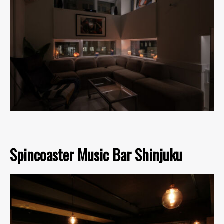
Spincoaster Music Bar Shinjuku