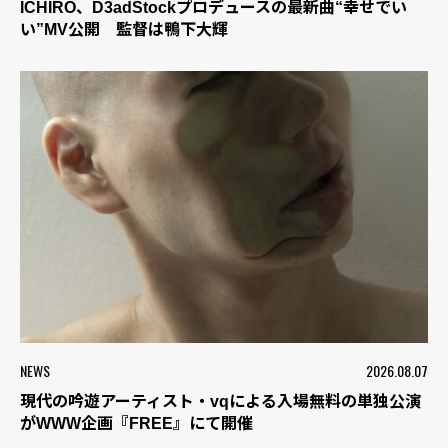
ICHIRO、D3adStockプロデュースの最新曲“幸せでい
い”MV公開 監督は鴨下大輝
NEWS
2026.08.07
現代の吟遊アーティスト・vqによる入場無料の単独公演
がWWW企画『FREE』にて開催