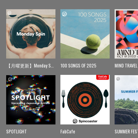
【月曜更新】Monday Spin
100 SONGS OF 2025
MIND TRAVEL
SPOTLIGHT
FabCafe
SUMMER FES