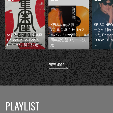
KEIJUの前名義、
SE SO N
YOUNG JUJUの1stア
一との別れ
体験型フェス『集楽座
ルバム『juzzy 92’』10
った“Remem
Collective Sounds &
周年記念盤リリース決
TOWA TE
Cultures』開催決定
定
ス
VIEW MORE
PLAYLIST