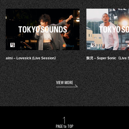
aimi – Lovesick (Live Session）
鋭児 – $uper $onic（Live 
VIEW MORE
PAGE to TOP