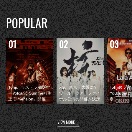
POPULAR
Tohji、ラストライブ
XG、東京・大阪にて
Tohjiのラ
『Volcanic Summer 頂
ワールドツアーファイ
YouTube
上 Dimension』開催
ナル公演の開催が決定
定
VIEW MORE