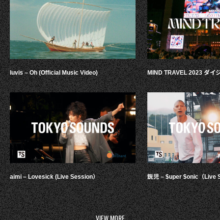
luvis – Oh (Official Music Video)
MIND TRAVEL 2023 
aimi – Lovesick (Live Session）
鋭児 – $uper $onic（Live 
VIEW MORE