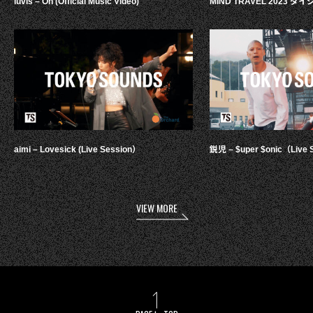
luvis – Oh (Official Music Video)
MIND TRAVEL 2023 
aimi – Lovesick (Live Session）
鋭児 – $uper $onic（Live 
VIEW MORE