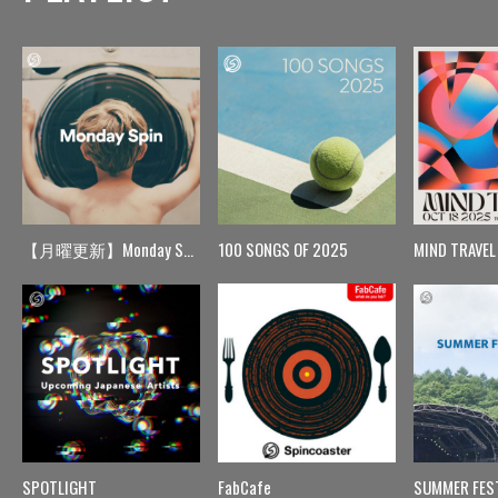
【月曜更新】Monday Spin
100 SONGS OF 2025
MIND TRAVEL
SPOTLIGHT
FabCafe
SUMMER FES