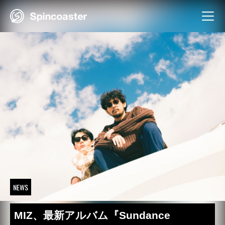
Skip
to
content
NEWS
MIZ、最新アルバム『Sundance