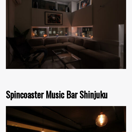
Spincoaster Music Bar Shinjuku