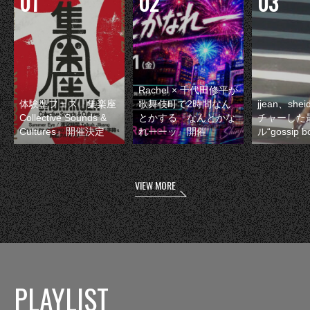
Rachel × 千代田修平が
体験型フェス『集楽座
歌舞伎町で2時間なん
jjean、sh
Collective Sounds &
とかする『なんとかな
チャーした
Cultures』開催決定
れーーッ』開催
ル“gossip 
VIEW MORE
PLAYLIST