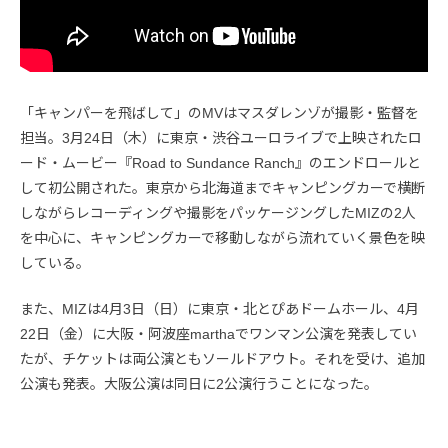
「キャンパーを飛ばして」のMVはマスダレンゾが撮影・監督を
担当。3月24日（木）に東京・渋谷ユーロライブで上映されたロ
ード・ムービー『Road to Sundance Ranch』のエンドロールと
して初公開された。東京から北海道までキャンピングカーで横断
しながらレコーディングや撮影をパッケージングしたMIZの2人
を中心に、キャンピングカーで移動しながら流れていく景色を映
している。
また、MIZは4月3日（日）に東京・北とぴあドームホール、4月
22日（金）に大阪・阿波座marthaでワンマン公演を発表してい
たが、チケットは両公演ともソールドアウト。それを受け、追加
公演も発表。大阪公演は同日に2公演行うことになった。