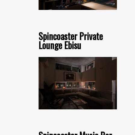
Spincoaster Private
Lounge Ebisu