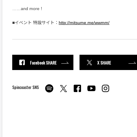
……and more！
■イベント 特設サイト：
http://mitsume.me/wwmm/
Facebook SHARE
X SHARE
Spincoaster SNS