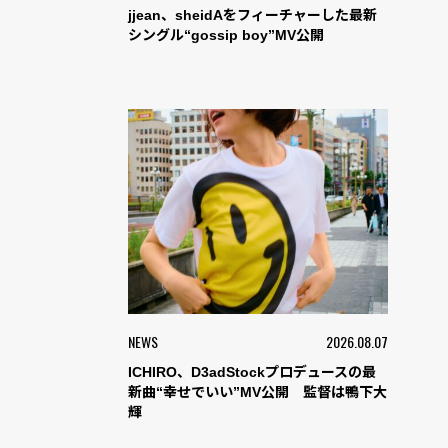
jjean、sheidAをフィーチャーした最新
シングル“gossip boy”MV公開
NEWS
2026.08.07
ICHIRO、D3adStockプロデュースの最
新曲“幸せでいい”MV公開 監督は鴨下大
輝