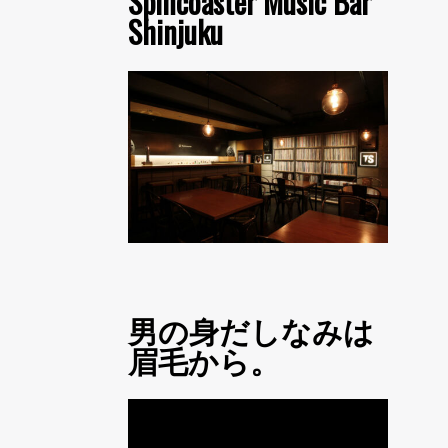
Spincoaster Music Bar
Shinjuku
男の身だしなみは
眉毛から。