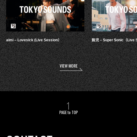
aimi – Lovesick (Live Session）
鋭児 – $uper $onic（Live 
VIEW MORE
PAGE to TOP