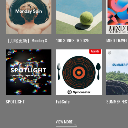
【月曜更新】Monday Spin
100 SONGS OF 2025
MIND TRAVEL
SPOTLIGHT
FabCafe
SUMMER FES
VIEW MORE