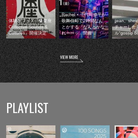
Rachel × 千代田修平が
体験型フェス『集楽座
歌舞伎町で2時間なん
jjean、sh
Collective Sounds &
とかする『なんとかな
チャーした
Cultures』開催決定
れーーッ』開催
ル“gossip 
VIEW MORE
PLAYLIST