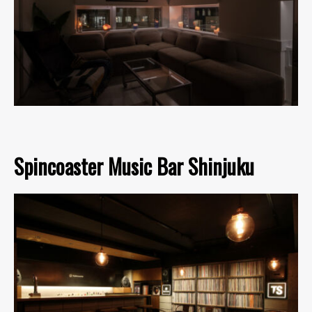
Spincoaster Music Bar Shinjuku