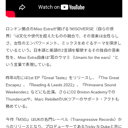
ロンドン拠点のMiso Extraが掲げる“MISOVERSE（自らの世
界）”は文化や世代を超えたものの融合で、その音楽は女性らし
さ、女性のエンパワーメント、ミックスをめぐるテーマを探求し
ているという。日本語と英語の2言語を駆使するその独自の音楽
性を、Miso Extra自身は“耳のウマミ（Umami for the ears）”と
いう言葉で表現している。
昨年4月には1st EP『Great Taste』をリリースし、『The Great
Escape』、『Reading & Leeds 2022』、『Primavera Sound
Weekender』などにも出演。さらにO2 Brixton Academyでの
Thundercatや、Marc RebilletのUKツアーのサポート・アクトも
務めている。
今作『MSG』はUKの名門レーベル〈Transgressive Records〉か
らのリリースとなり、プロデューサーであるTricky N Dukeと共に