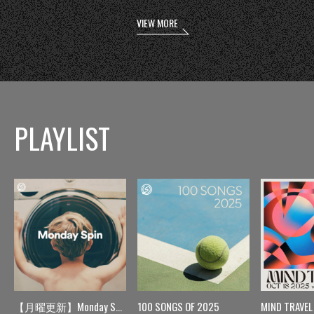
VIEW MORE
PLAYLIST
【月曜更新】Monday Spin
100 SONGS OF 2025
MIND TRAVEL