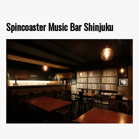
Spincoaster Music Bar Shinjuku