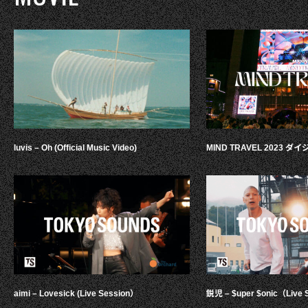
luvis – Oh (Official Music Video)
MIND TRAVEL 2023 
aimi – Lovesick (Live Session）
鋭児 – $uper $onic（Live 