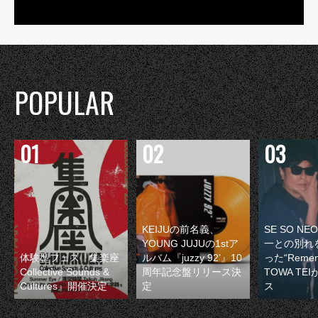
POPULAR
KEIJUの前名義、
SE SO N
YOUNG JUJUの1stア
一との別れ
体験型フェス『集楽座
ルバム『juzzy 92’』10
った“Remem
Collective Sounds &
周年記念盤リリース決
TOWA TE
Cultures』開催決定
定
ス