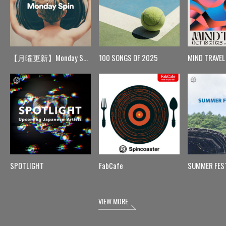
【月曜更新】Monday Spin
100 SONGS OF 2025
MIND TRAVEL
SPOTLIGHT
FabCafe
SUMMER FES
VIEW MORE