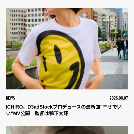
NEWS
2026.08.07
ICHIRO、D3adStockプロデュースの最新曲“幸せでい
い”MV公開 監督は鴨下大輝