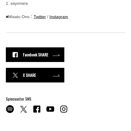
1. sayonara
■Misato Ono：
Twitter
/
Instagram
Facebook SHARE
X SHARE
Spincoaster SNS