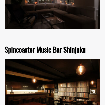
Spincoaster Music Bar Shinjuku