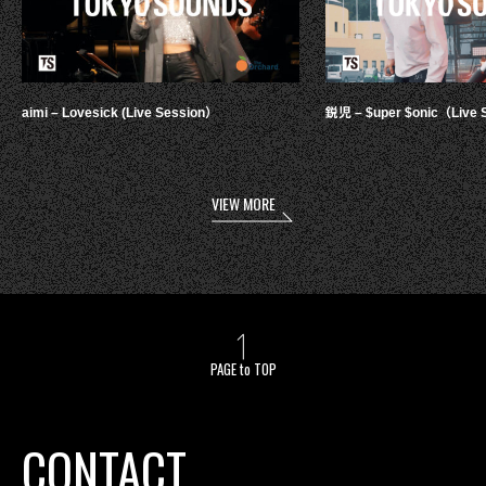
aimi – Lovesick (Live Session）
鋭児 – $uper $onic（Live 
VIEW MORE
PAGE to TOP
CONTACT