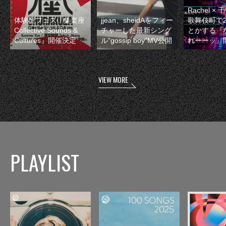
Rachel 
体験型フェス『集楽座
jjean、sheidAをフィー
歌舞伎町で
Collective Sounds &
チャーした最新シング
とかする『
Cultures』開催決定
ル“gossip boy”MV公開
れーーッ』
VIEW MORE
PLAYLIST