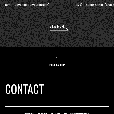
aimi – Lovesick (Live Session）
鋭児 – $uper $onic（Live 
VIEW MORE
PAGE to TOP
CONTACT