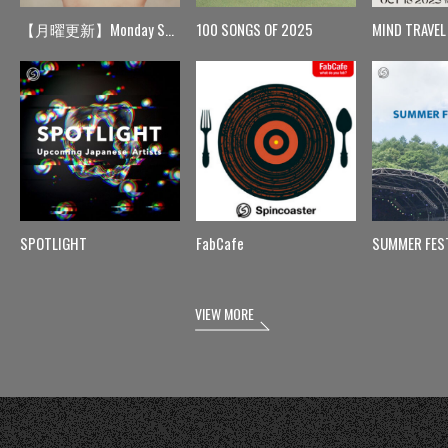
【月曜更新】Monday Spin
100 SONGS OF 2025
MIND TRAVEL
SPOTLIGHT
FabCafe
SUMMER FES
VIEW MORE