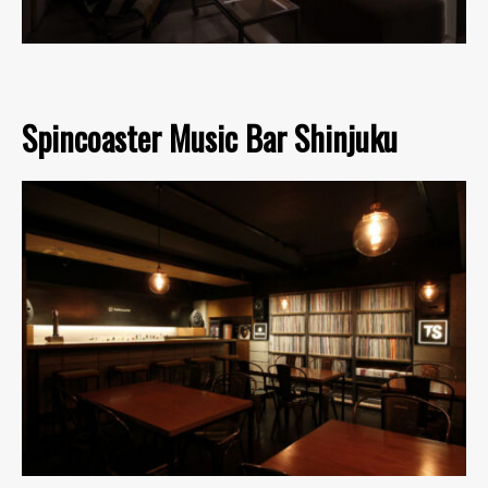
Spincoaster Music Bar Shinjuku