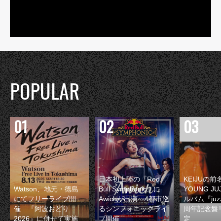
POPULAR
日本初上陸の『Red
KEIJUの
Watson、地元・徳島
Bull Symphonic』に
YOUNG JU
にてフリーライブ開
Awichが出演 4都市巡
ルバム『juzz
催 『阿波おどり
るシンフォニックライ
周年記念盤
2026』に併せて実施
ブ開催
定