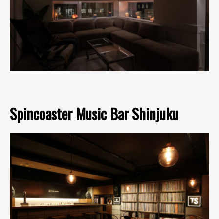
Spincoaster Music Bar Shinjuku