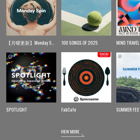
【月曜更新】Monday Spin
100 SONGS OF 2025
MIND TRAVEL
SPOTLIGHT
FabCafe
SUMMER FES
VIEW MORE