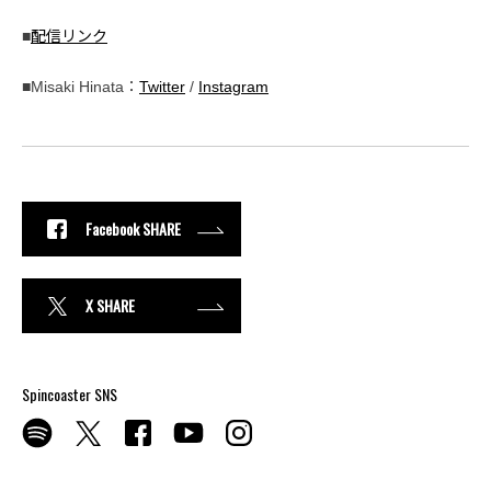
■
配信リンク
■Misaki Hinata：
Twitter
/
Instagram
Facebook SHARE
X SHARE
Spincoaster SNS