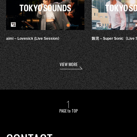
aimi – Lovesick (Live Session）
鋭児 – $uper $onic（Live 
VIEW MORE
PAGE to TOP