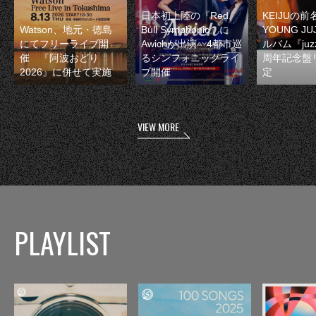
日本初上陸の『Red
KEIJUの
Watson、地元・徳島
Bull Symphonic』に
YOUNG JU
にてフリーライブ開
Awichが出演 4都市巡
ルバム『juzz
催 『阿波おどり
るシンフォニックライ
周年記念盤
2026』に併せて実施
ブ開催
定
VIEW MORE
PLAYLIST