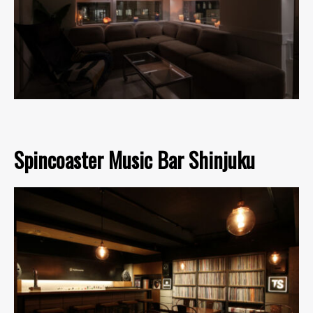
Spincoaster Music Bar Shinjuku