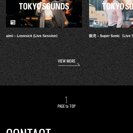
aimi – Lovesick (Live Session）
鋭児 – $uper $onic（Live 
VIEW MORE
PAGE to TOP