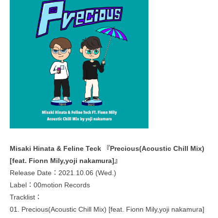
Misaki Hinata & Feline Teck 『Precious(Acoustic Chill Mix)
[feat. Fionn Mily,yoji nakamura]』
Release Date：2021.10.06 (Wed.)
Label：00motion Records
Tracklist：
01. Precious(Acoustic Chill Mix) [feat. Fionn Mily,yoji nakamura]