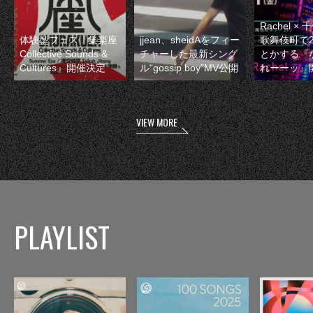
Rachel 
体験型フェス『集楽座
jjean、sheidAをフィー
歌舞伎町で
Collective Sounds &
チャーした最新シング
とかする『
Cultures』開催決定
ル“gossip boy”MV公開
れーーッ』
VIEW MORE
PLAYLIST