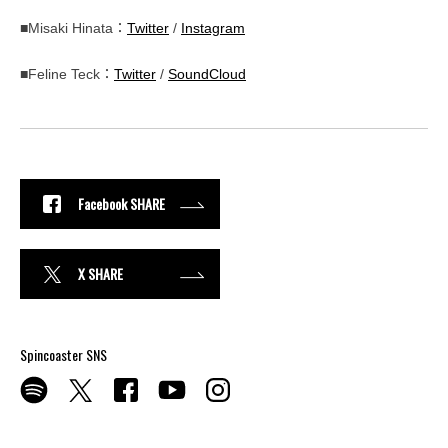
■Misaki Hinata：
Twitter
/
Instagram
■Feline Teck：
Twitter
/
SoundCloud
Facebook SHARE
X SHARE
Spincoaster SNS