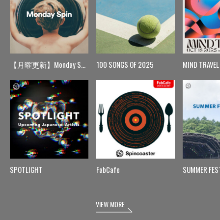
【月曜更新】Monday Spin
100 SONGS OF 2025
MIND TRAVEL
SPOTLIGHT
FabCafe
SUMMER FES
VIEW MORE