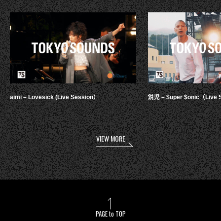
aimi – Lovesick (Live Session）
鋭児 – $uper $onic（Live 
VIEW MORE
PAGE to TOP