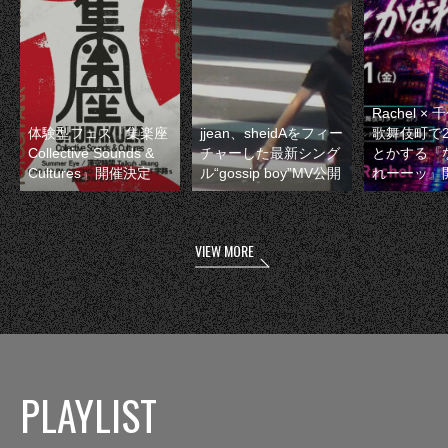
Rachel 
体験型フェス『集楽座
jjean、sheidAをフィー
歌舞伎町で
Collective Sounds &
チャーした最新シング
とかする『
Cultures』開催決定
ル“gossip boy”MV公開
れーーッ』
VIEW MORE
PLAYLIST