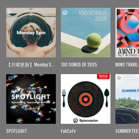
【月曜更新】Monday Spin
100 SONGS OF 2025
MIND TRAVEL
SPOTLIGHT
FabCafe
SUMMER FES