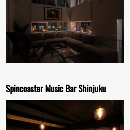
Spincoaster Music Bar Shinjuku