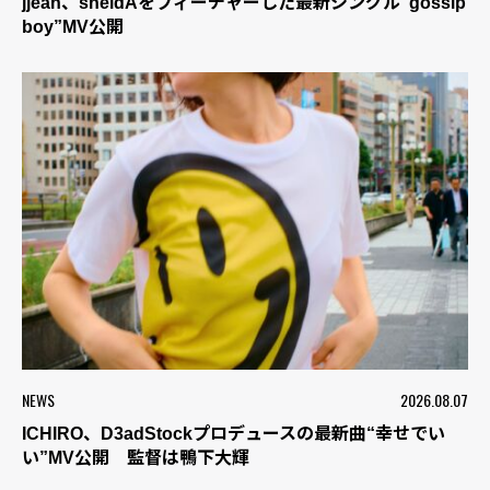
jjean、sheidAをフィーチャーした最新シングル“gossip
boy”MV公開
NEWS
2026.08.07
ICHIRO、D3adStockプロデュースの最新曲“幸せでい
い”MV公開 監督は鴨下大輝