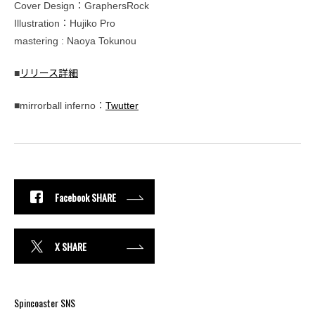
Cover Design：GraphersRock
Illustration：Hujiko Pro
mastering : Naoya Tokunou
■
リリース詳細
■mirrorball inferno：
Twutter
Facebook SHARE
X SHARE
Spincoaster SNS