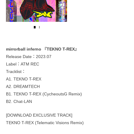
mirrorball inferno 『TEKNO T-REX』
Release Date：2023.07
Label：ATM REC
Tracklist：
A1. TEKNO T-REX
A2. DREAMTECH
B1. TEKNO T-REX (CycheoutsG Remix)
B2. Chat-LAN
[DOWNLOAD EXCLUSIVE TRACK]
TEKNO T-REX (Telematic Visions Remix)