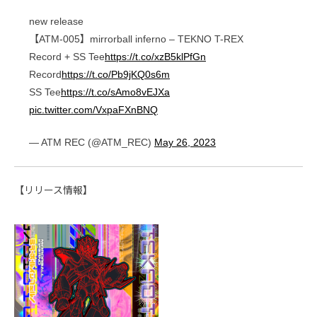
new release
【ATM-005】mirrorball inferno – TEKNO T-REX
Record + SS Tee
https://t.co/xzB5klPfGn
Record
https://t.co/Pb9jKQ0s6m
SS Tee
https://t.co/sAmo8vEJXa
pic.twitter.com/VxpaFXnBNQ
— ATM REC (@ATM_REC)
May 26, 2023
【リリース情報】