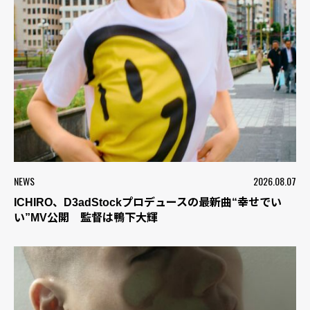
NEWS
2026.08.07
ICHIRO、D3adStockプロデュースの最新曲“幸せでい
い”MV公開 監督は鴨下大輝