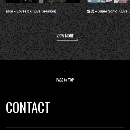
aimi – Lovesick (Live Session）
鋭児 – $uper $onic（Live 
VIEW MORE
PAGE to TOP
CONTACT