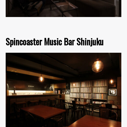
Spincoaster Music Bar Shinjuku