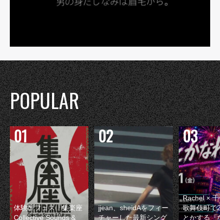
POPULAR
Rachel 
体験型フェス『集楽座
jjean、sheidAをフィー
歌舞伎町で
Collective Sounds &
チャーした最新シング
とかする『