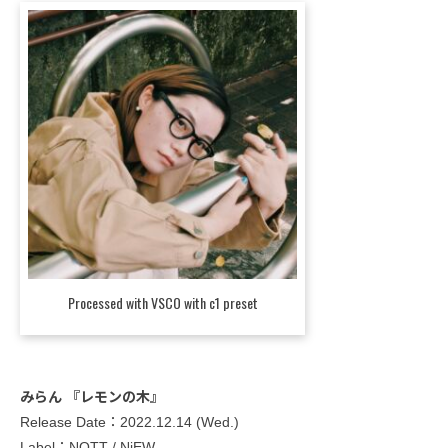
Processed with VSCO with c1 preset
みらん 『レモンの木』
Release Date：2022.12.14 (Wed.)
Label：NOTT / NiEW