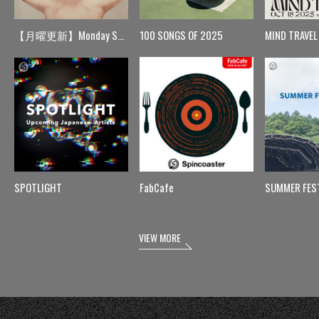
【月曜更新】Monday Spin
100 SONGS OF 2025
MIND TRAVEL
SPOTLIGHT
FabCafe
SUMMER FES
VIEW MORE