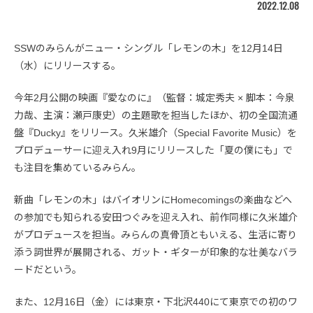
2022.12.08
SSWのみらんがニュー・シングル「レモンの木」を12月14日
（水）にリリースする。
今年2月公開の映画『愛なのに』（監督：城定秀夫 × 脚本：今泉
力哉、主演：瀬戸康史）の主題歌を担当したほか、初の全国流通
盤『Ducky』をリリース。久米雄介（Special Favorite Music）を
プロデューサーに迎え入れ9月にリリースした「夏の僕にも」で
も注目を集めているみらん。
新曲「レモンの木」はバイオリンにHomecomingsの楽曲などへ
の参加でも知られる安田つぐみを迎え入れ、前作同様に久米雄介
がプロデュースを担当。みらんの真骨頂ともいえる、生活に寄り
添う詞世界が展開される、ガット・ギターが印象的な壮美なバラ
ードだという。
また、12月16日（金）には東京・下北沢440にて東京での初のワ