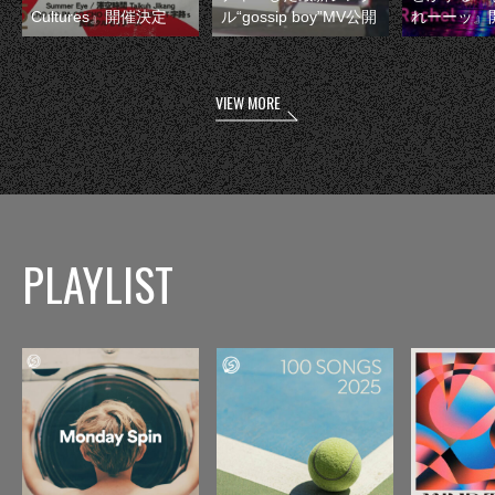
Cultures』開催決定
ル“gossip boy”MV公開
れーーッ』
VIEW MORE
PLAYLIST