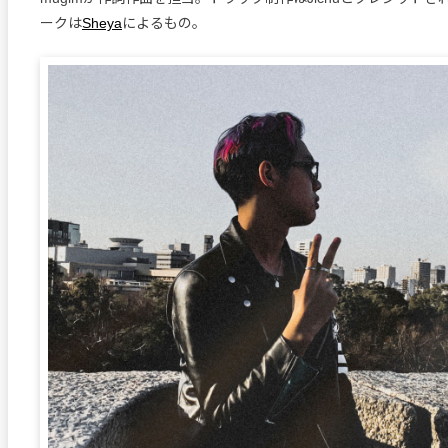
ークは
Sheya
によるもの。