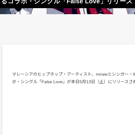
よるコラボ・シングル「False Love」リリース
マレーシアのヒップホップ・アーティスト、miraieとシンガー・W
ボ・シングル「False Love」が本日5月13日（土）にリリース