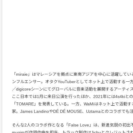
「miraie」はマレーシアを拠点に東南アジアを中心に活躍して
ンフルエンサー。オタクYouTuberとしてネット上で活動する
／digicoreシーンにてグローバルに音楽活動を展開するアーテ
ここ日本では1月に来日公演を行ったほか、2021年には4s4kiと
「TOMARE」を発表している。一方、WaMiはネット上で活動
家。James LandinoやDÉ DÉ MOUSE、Uztamaとのコラボ
そんな2人のコラボ作となる「False Love」は、新進気鋭の初
mugimが作詞作曲を担当。トラック制作はJichuとクレジット