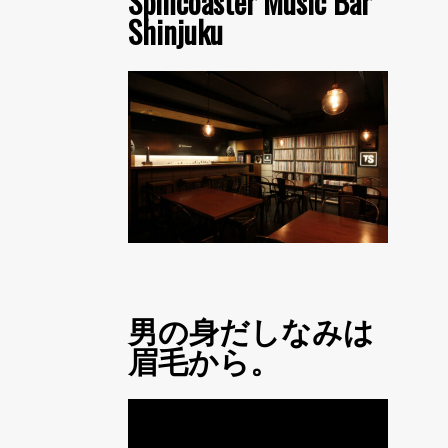
Spincoaster Music Bar
Shinjuku
男の身だしなみは
眉毛から。