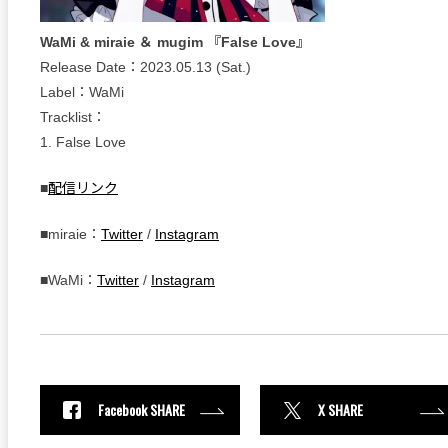
WaMi & miraie ＆ mugim 『False Love』
Release Date：2023.05.13 (Sat.)
Label：WaMi
Tracklist：
1. False Love
■
配信リンク
■miraie：
Twitter
/
Instagram
■WaMi：
Twitter
/
Instagram
Facebook SHARE
X SHARE