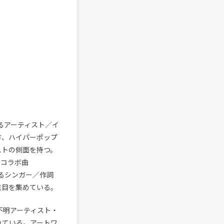
いるアーティスト／イ
一方、ハイパーポップ
ィストの側面を持つ。
のコラボ曲
するシンガー／作詞
でも注目を集めている。
出不明アーティスト・
されている。アートワ