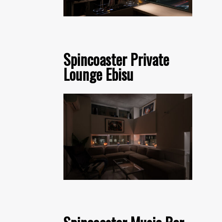
Spincoaster Private
Lounge Ebisu