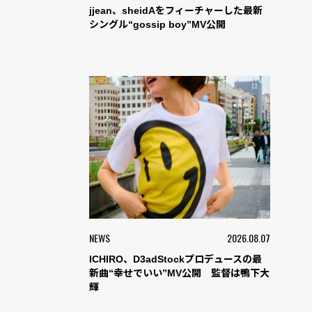
jjean、sheidAをフィーチャーした最新
シングル“gossip boy”MV公開
NEWS
2026.08.07
ICHIRO、D3adStockプロデュースの最
新曲“幸せでいい”MV公開 監督は鴨下大
輝