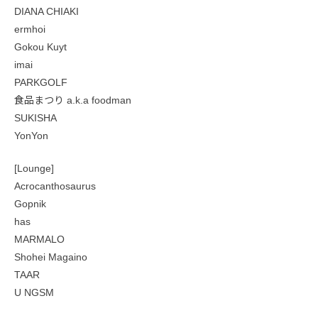
DIANA CHIAKI
ermhoi
Gokou Kuyt
imai
PARKGOLF
食品まつり a.k.a foodman
SUKISHA
YonYon
[Lounge]
Acrocanthosaurus
Gopnik
has
MARMALO
Shohei Magaino
TAAR
U NGSM