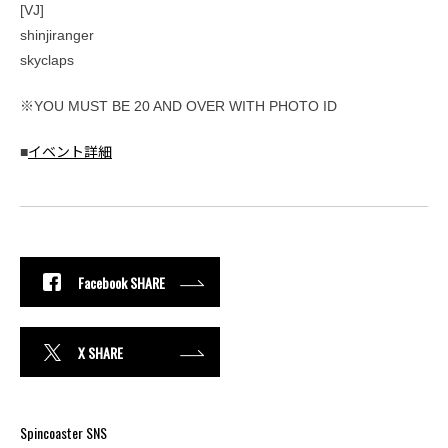
[VJ]
shinjiranger
skyclaps
※YOU MUST BE 20 AND OVER WITH PHOTO ID
■
イベント詳細
Facebook SHARE
X SHARE
Spincoaster SNS