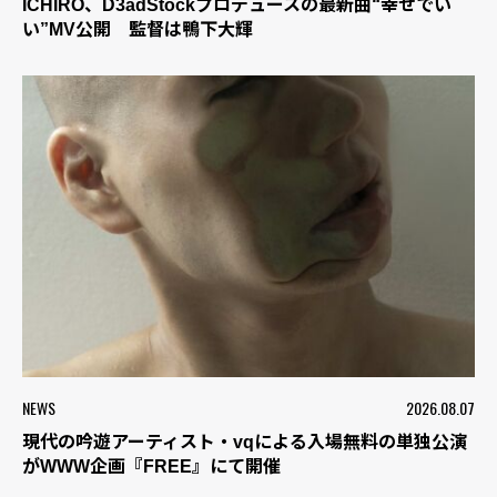
ICHIRO、D3adStockプロデュースの最新曲“幸せでい
い”MV公開 監督は鴨下大輝
NEWS
2026.08.07
現代の吟遊アーティスト・vqによる入場無料の単独公演
がWWW企画『FREE』にて開催