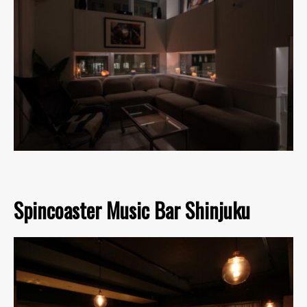
Spincoaster Music Bar Shinjuku