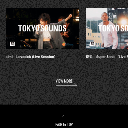
aimi – Lovesick (Live Session）
鋭児 – $uper $onic（Live 
VIEW MORE
PAGE to TOP