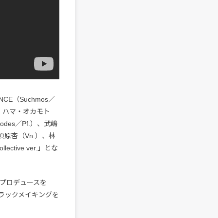
E（Suchmos／
.）、ハマ・オカモト
des／Pf.）、武嶋
、須原杏（Vn.）、林
ctive ver.」とな
編曲・プロデュースを
Sがトラックメイキングを