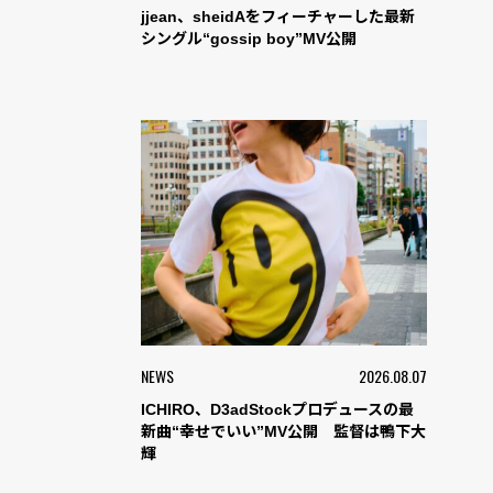
jjean、sheidAをフィーチャーした最新
シングル“gossip boy”MV公開
NEWS
2026.08.07
ICHIRO、D3adStockプロデュースの最
新曲“幸せでいい”MV公開 監督は鴨下大
輝