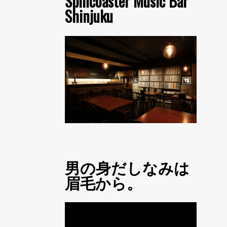
Spincoaster Music Bar
Shinjuku
男の身だしなみは
眉毛から。