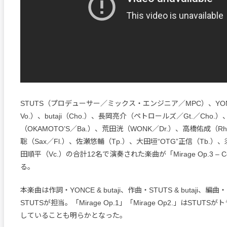
STUTS（プロデューサー／ミックス・エンジニア／MPC）、YONC
Vo.）、butaji（Cho.）、長岡亮介（ペトロールズ／Gt.／Cho
（OKAMOTO’S／Ba.）、荒田洸（WONK／Dr.）、高橋佑成（Rho
聡（Sax／Fl.）、佐瀬悠輔（Tp.）、大田垣“OTG”正信（Tb.）
田順平（Vc.）の合計12名で演奏された楽曲が「Mirage Op.3 – Colle
る。
本楽曲は作詞・YONCE & butaji、作曲・STUTS & butaji、
STUTSが担当。「Mirage Op.1」「Mirage Op2.」はSTUT
していることも明らかとなった。