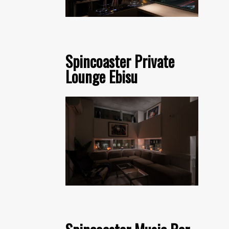
Spincoaster Private
Lounge Ebisu