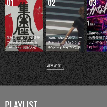
Rachel 
体験型フェス『集楽座
jjean、sheidAをフィー
歌舞伎町で
Collective Sounds &
チャーした最新シング
とかする『
Cultures』開催決定
ル“gossip boy”MV公開
れーーッ』
VIEW MORE
PLAYLIST