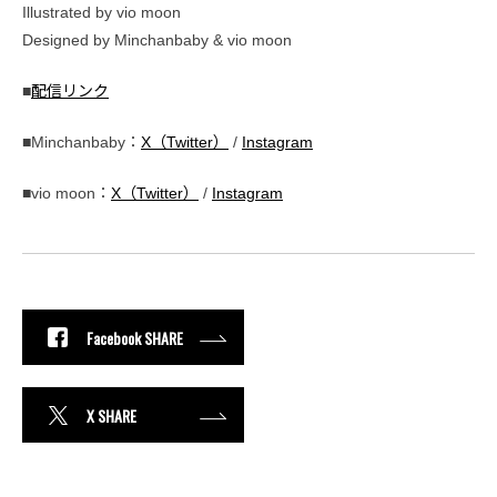
Illustrated by vio moon
Designed by Minchanbaby & vio moon
■
配信リンク
■Minchanbaby：
X（Twitter）
/
Instagram
■vio moon：
X（Twitter）
/
Instagram
Facebook SHARE
X SHARE