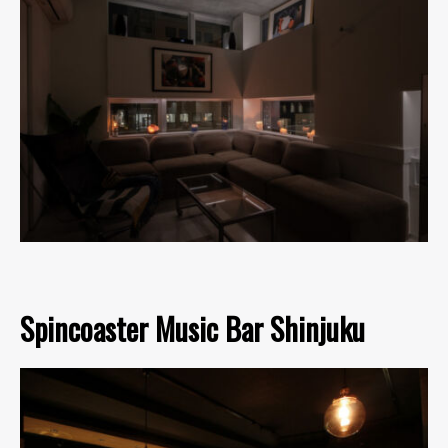
Spincoaster Music Bar Shinjuku