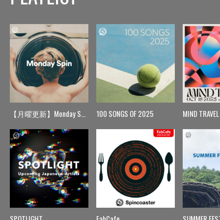
【月曜更新】Monday Spin
100 SONGS OF 2025
MIND TRAVEL
SPOTLIGHT
FabCafe
SUMMER FES