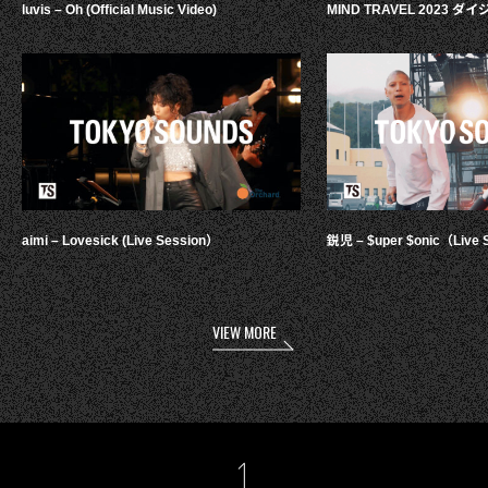
luvis – Oh (Official Music Video)
MIND TRAVEL 2023 
aimi – Lovesick (Live Session）
鋭児 – $uper $onic（Live 
VIEW MORE