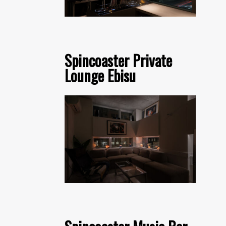
Spincoaster Private
Lounge Ebisu