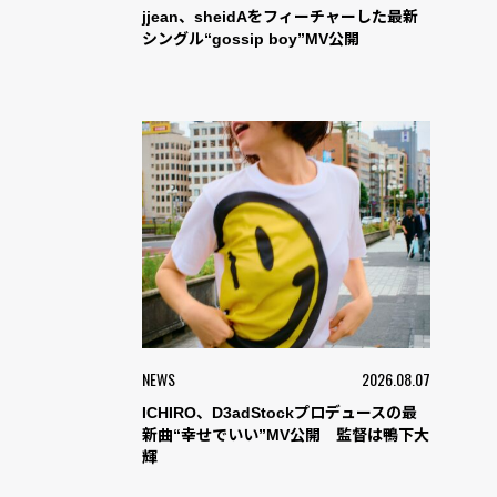
jjean、sheidAをフィーチャーした最新
シングル“gossip boy”MV公開
NEWS
2026.08.07
ICHIRO、D3adStockプロデュースの最
新曲“幸せでいい”MV公開 監督は鴨下大
輝