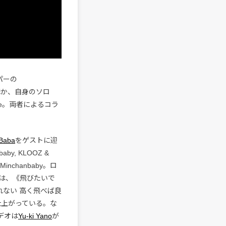
パーの
のほか、自身のソロ
ube。両者によるコラ
 Baba
をゲストに迎
aby, KLOOZ &
nchanbaby。ロ
は、《飛びたいで
れない 高く飛べば良
仕上がっている。な
デオは
Yu-ki Yano
が