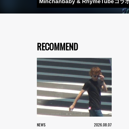
Minchanbaby & RhymeTu
RECOMMEND
NEWS
2026.08.07