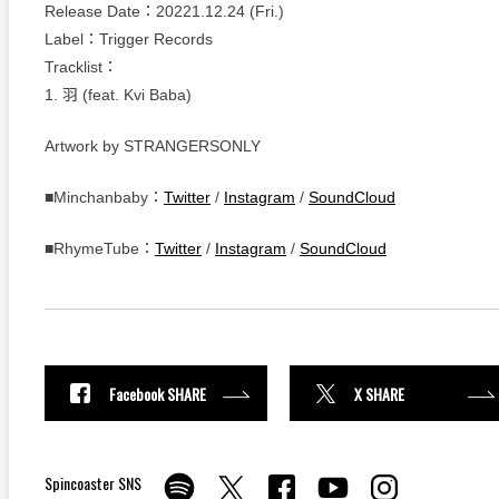
Release Date：20221.12.24 (Fri.)
Label：Trigger Records
Tracklist：
1. 羽 (feat. Kvi Baba)
Artwork by STRANGERSONLY
■Minchanbaby：
Twitter
/
Instagram
/
SoundCloud
■RhymeTube：
Twitter
/
Instagram
/
SoundCloud
Facebook SHARE
X SHARE
Spincoaster SNS