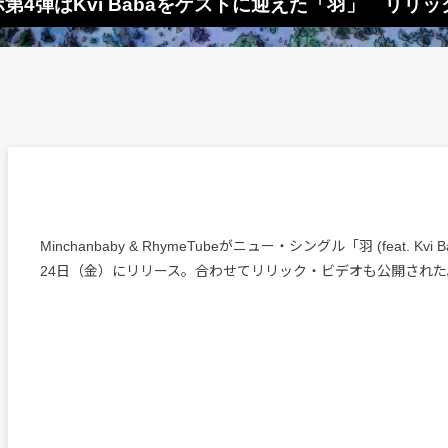
beコラボ第4弾はKvi Babaをゲストに迎えた「羽」 リ
Minchanbaby & RhymeTubeがニュー・シングル「羽 (feat. Kvi
24日（金）にリリース。合わせてリリック・ビデオも公開された