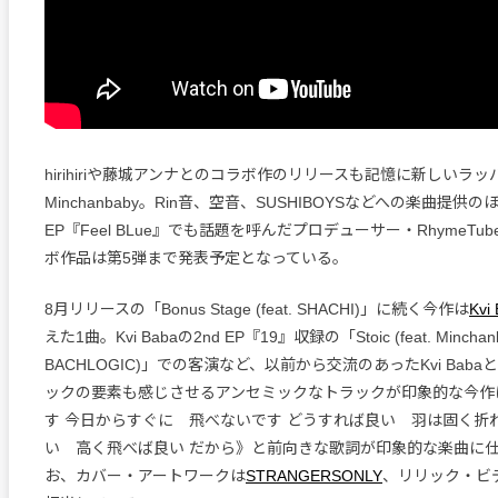
hirihiriや藤城アンナとのコラボ作のリリースも記憶に新しいラッ
Minchanbaby。Rin音、空音、SUSHIBOYSなどへの楽曲提供
EP『Feel BLue』でも話題を呼んだプロデューサー・RhymeT
ボ作品は第5弾まで発表予定となっている。
8月リリースの「Bonus Stage (feat. SHACHI)」に続く今作は
Kvi
えた1曲。Kvi Babaの2nd EP『19』収録の「Stoic (feat. Minchanb
BACHLOGIC)」での客演など、以前から交流のあったKvi BabaとMi
ックの要素も感じさせるアンセミックなトラックが印象的な今作
す 今日からすぐに 飛べないです どうすれば良い 羽は固く折
い 高く飛べば良い だから》と前向きな歌詞が印象的な楽曲に
お、カバー・アートワークは
STRANGERSONLY
、リリック・ビ