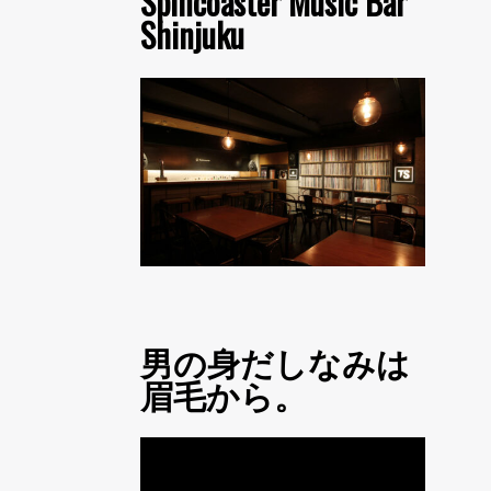
Spincoaster Music Bar
Shinjuku
男の身だしなみは
眉毛から。