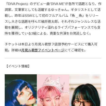
『DIVA Project』のデビュー曲“DIVA ME”が各所で話題となり、作
詞家、文筆家としても活躍するゆっきゅん。ギタリストとして活
動し、昨年はSSWとして初のフルアルバム『魚 _ 魚』をリリー
スし大きな話題を呼んだ細井徳太郎。それぞれジャンルレスな活
動を展開し、オリジナリティ溢れるライブパフォーマンスでも支
持を獲得している3組による、貴重な共演をお見逃しなく。
チケットは本日より月見ル君想フ店頭予約サービスにて購入可
能。詳細は
月見ル君想フイベントページ
にてご確認を。
【イベント情報】