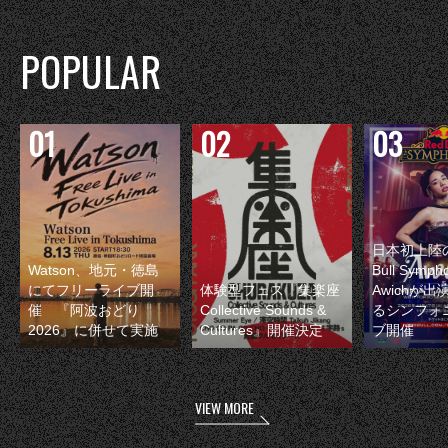
POPULAR
日本初上陸の
Watson、地元・徳島
Bull Symp
にてフリーライブ開
体験型フェス『集楽座
Awichが
催 『阿波おどり
Collective Sounds &
るシンフォ
2026』に併せて実施
Cultures』開催決定
ブ開催
VIEW MORE