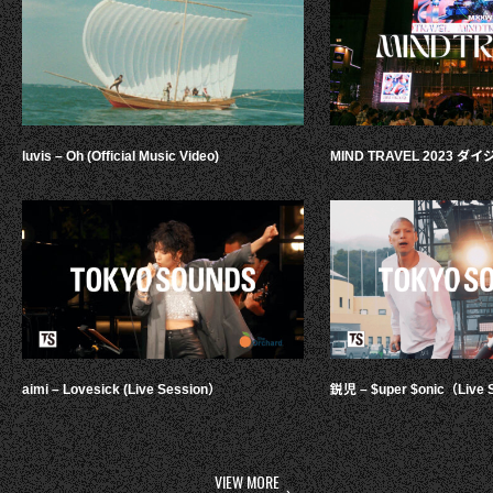
luvis – Oh (Official Music Video)
MIND TRAVEL 2023 
aimi – Lovesick (Live Session）
鋭児 – $uper $onic（Live 
VIEW MORE