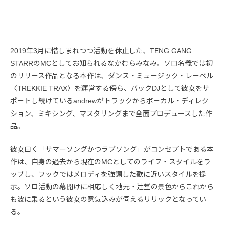
2019年3月に惜しまれつつ活動を休止した、TENG GANG
STARRのMCとしてお知られるなかむらみなみ。ソロ名義では初
のリリース作品となる本作は、ダンス・ミュージック・レーベル
〈TREKKIE TRAX〉を運営する傍ら、バックDJとして彼女をサ
ポートし続けているandrewがトラックからボーカル・ディレク
ション、ミキシング、マスタリングまで全面プロデュースした作
品。
彼女曰く「サマーソングかつラブソング」がコンセプトである本
作は、自身の過去から現在のMCとしてのライフ・スタイルをラ
ップし、フックではメロディを強調した歌に近いスタイルを提
示。ソロ活動の幕開けに相応しく地元・辻堂の景色からこれから
も波に乗るという彼女の意気込みが伺えるリリックとなってい
る。