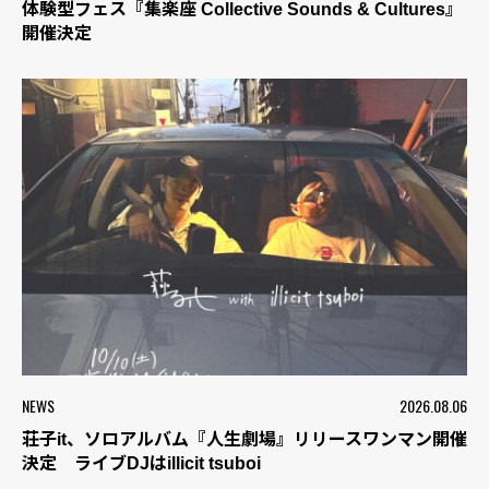
体験型フェス『集楽座 Collective Sounds & Cultures』
開催決定
NEWS
2026.08.06
荘子it、ソロアルバム『人生劇場』リリースワンマン開催
決定 ライブDJはillicit tsuboi