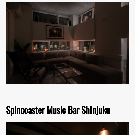
Spincoaster Music Bar Shinjuku