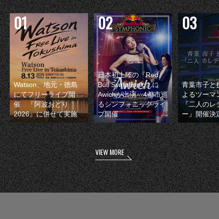
日本初上陸の『Red
Watson、地元・徳島
Bull Symphonic』に
青葉市子と
にてフリーライブ開
Awichが出演 4都市巡
よるツーマ
催 『阿波おどり
るシンフォニックライ
『二人のレ
2026』に併せて実施
ブ開催
ー』開催決
VIEW MORE