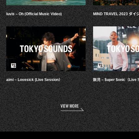
luvis – Oh (Official Music Video)
MIND TRAVEL 2023 
aimi – Lovesick (Live Session）
鋭児 – $uper $onic（Live 
VIEW MORE