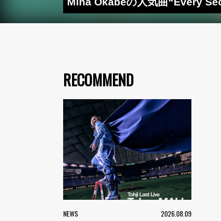
Mina Okabeの人気曲“Ever
RECOMMEND
NEWS
2026.08.09