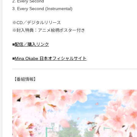
2. Every Second
3. Every Second (Instrumental)
※CD／デジタルリリース
※封入特典：アニメ絵柄ポスター付き
■
配信／購入リンク
■
Mina Okabe 日本オフィシャルサイト
【番組情報】