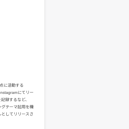
点に活動する
Instagramにてリー
を記録するなど、
ングテーマ起用を機
シングルとしてリリースさ