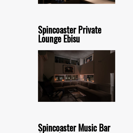
Spincoaster Private
Lounge Ebisu
Spincoaster Music Bar