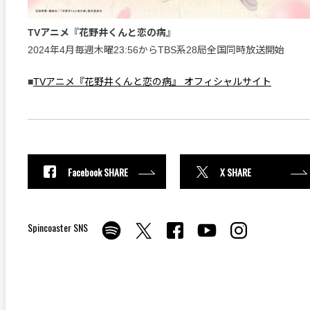
TVアニメ『花野井くんと恋の病』
2024年4月毎週木曜23:56からTBS系28局全国同時放送開始
■
TVアニメ『花野井くんと恋の病』 オフィシャルサイト
Facebook SHARE
X SHARE
Spincoaster SNS