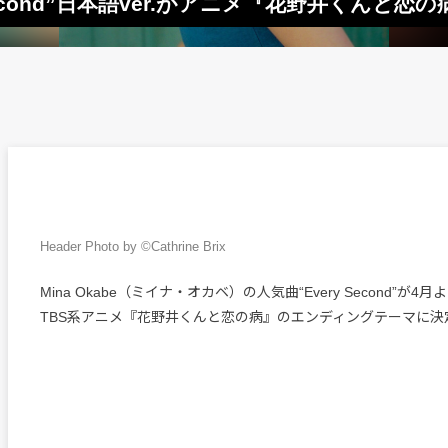
y Second”日本語ver.がアニメ『花野井くんと恋
Header Photo by ©Cathrine Brix
Mina Okabe（ミイナ・オカベ）の人気曲“Every Second”が
TBS系アニメ『花野井くんと恋の病』のエンディングテーマに決