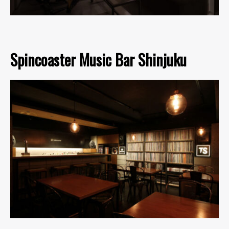
Spincoaster Music Bar Shinjuku