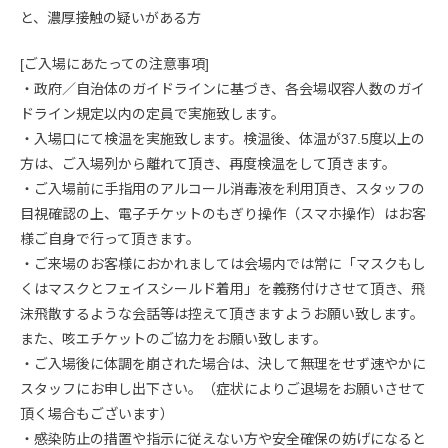
と、濃厚接触の疑いがある方
[ご入場にあたっての注意事項]
・政府／自治体のガイドラインに基づき、各会場収容人数のガイ
ドライン規定以内の定員で実施致します。
・入場口にて検温を実施致します。検温後、体温が37.5度以上の
方は、ご入場列から離れて頂き、再度検温をして頂きます。
・ご入場前に手指用のアルコール消毒液を利用頂き、スタッフの
目視確認の上、電子チケットのもぎり操作（スマホ操作）はお客
様ご自身で行って頂きます。
・ご来場のお客様におかれましては会場内では常に「マスクもし
くはマスクとフェイスシールド着用」を義務付けさせて頂き、飛
沫飛散するような会話等は控えて頂きますようお願い致します。
また、咳エチケットのご協力をお願い致します。
・ご入場後に体調を崩された場合は、決して無理をせず速やかに
スタッフにお申し出下さい。（症状によりご退場をお願いさせて
頂く場合もございます）
・感染防止の措置や指示に従えない方や安全確保の妨げになると