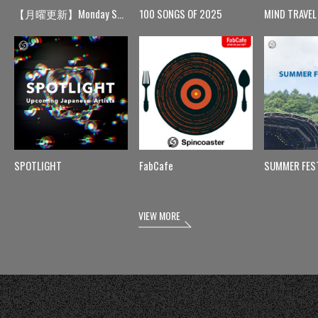
【月曜更新】Monday Spin
100 SONGS OF 2025
MIND TRAVEL
SPOTLIGHT
FabCafe
SUMMER FES
VIEW MORE