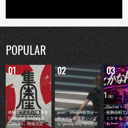
POPULAR
Rachel 
体験型フェス『集楽座
jjean、sheidAをフィー
歌舞伎町で
Collective Sounds &
チャーした最新シング
とかする『
Cultures』開催決定
ル“gossip boy”MV公開
れーーッ』