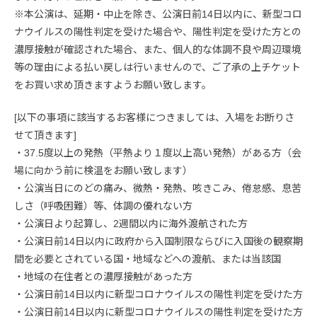
※本公演は、延期・中止を除き、公演日前14日以内に、新型コロ
ナウイルスの陽性判定を受けた場合や、陽性判定を受けた方との
濃厚接触が確認された場合、また、個人的な体調不良や周辺環境
等の理由による払い戻しは行いませんので、ご了承の上チケット
をお買い求め頂きますようお願い致します。
[以下の事項に該当するお客様につきましては、入場をお断りさ
せて頂きます]
・37.5度以上の発熱（平熱より１度以上高い発熱）がある方（会
場に向かう前に検温をお願い致します）
・公演当日にのどの痛み、微熱・発熱、咳きこみ、倦怠感、息苦
しさ（呼吸困難）等、体調の優れない方
・公演日より起算し、2週間以内に海外渡航された方
・公演日前14日以内に政府から入国制限ならびに入国後の観察期
間を必要とされている国・地域などへの渡航、または当該国
・地域の在住者との濃厚接触があった方
・公演日前14日以内に新型コロナウイルスの陽性判定を受けた方
・公演日前14日以内に新型コロナウイルスの陽性判定を受けた方