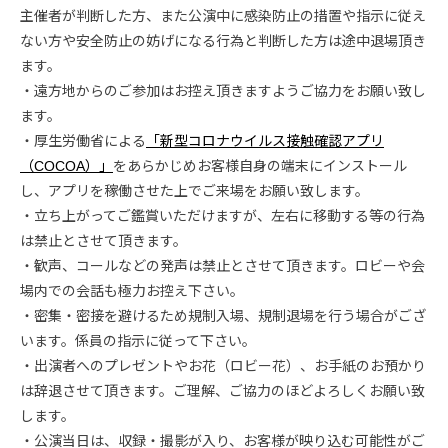
主催者が判断した方、また公演中に感染防止の措置や指示に従え
ない方や安全防止の妨げになる行為と判断した方は途中退場頂き
ます。
・遠方地からのご参加はお控え頂きますようご協力をお願い致し
ます。
・厚生労働省による
「新型コロナウイルス接触確認アプリ
（COCOA）」
をあらかじめお客様自身の端末にインストール
し、アプリを稼働させた上でご来場をお願い致します。
・立ち上がってご鑑賞いただけますが、左右に移動する等の行為
は禁止とさせて頂きます。
・歓声、コールなどの発声は禁止とさせて頂きます。ロビーや会
場内での会話も極力お控え下さい。
・密集・密接を避けるため規制入場、規制退場を行う場合がござ
います。係員の指示に従って下さい。
・出演者へのプレゼントやお花（ロビー花）、お手紙のお預かり
は辞退させて頂きます。ご理解、ご協力のほどよろしくお願い致
します。
・公演当日は、収録・撮影が入り、お客様が映り込む可能性がご