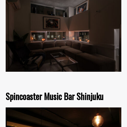
Spincoaster Music Bar Shinjuku