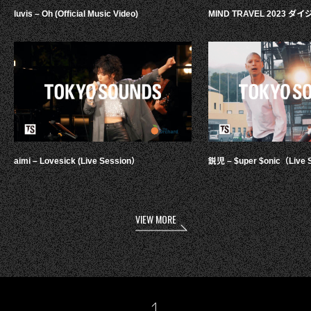
luvis – Oh (Official Music Video)
MIND TRAVEL 2023 
aimi – Lovesick (Live Session）
鋭児 – $uper $onic（Live 
VIEW MORE