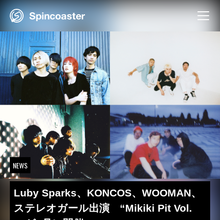
Skip
to
content
NEWS
Luby Sparks、KONCOS、WOOMAN、
ステレオガール出演 “Mikiki Pit Vol.