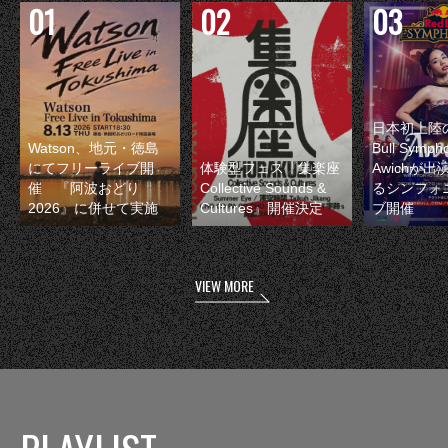
日本初上陸の
Watson、地元・徳島
Bull Symp
にてフリーライブ開
体験型フェス『集楽座
Awichが
催 『阿波おどり
Collective Sounds &
るシンフォ
2026』に併せて実施
Cultures』開催決定
ブ開催
VIEW MORE