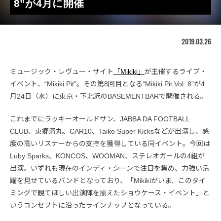
8”が4月に開催
2019.03.26
ミュージック・レヴュー・サイト
「Mikiki」
が主催するライブ・
イベント、“Mikiki Pit”。その第8回目となる“Mikiki Pit Vol. 8”が4
月24日（水）に東京・下北沢のBASEMENTBARで開催される。
これまでにラッキーオールドサン、JABBA DA FOOTBALL
CLUB、東郷清丸、CAR10、Taiko Super Kicksなどが出演し、感
度の高いリスナーからの支持を獲得している同イベント。今回は
Luby Sparks、KONCOS、WOOMAN、ステレオガールの4組が
出演。いずれも現在のインディ・シーンで注目を集め、力強い活
躍を見せているバンドとなっており、「Mikikiがいま、このタイ
ミングで観てほしい出演陣を揃えたショウケース・イベント」と
いうコンセプトに沿ったラインナップとなっている。