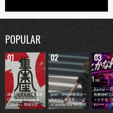
POPULAR
Rachel 
体験型フェス『集楽座
jjean、sheidAをフィー
歌舞伎町で
Collective Sounds &
チャーした最新シング
とかする『
Cultures』開催決定
ル“gossip boy”MV公開
れーーッ』