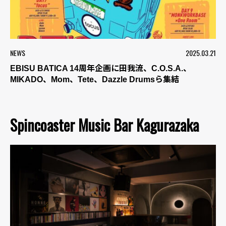
NEWS
2025.03.21
EBISU BATICA 14周年企画に田我流、C.O.S.A.、
MIKADO、Mom、Tete、Dazzle Drumsら集結
Spincoaster Music Bar Kagurazaka