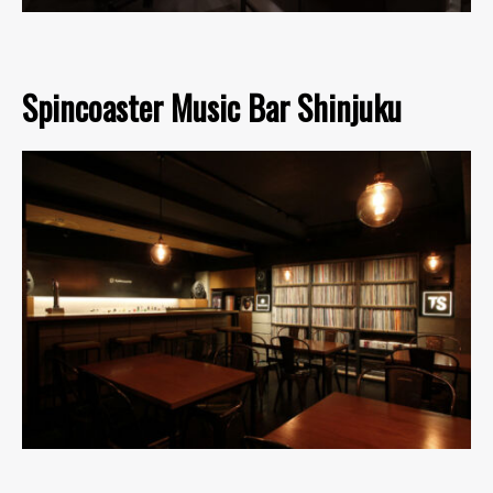
Spincoaster Music Bar Shinjuku