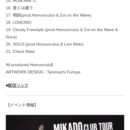
15. HOW ARE U
16. 昔とは違う
17. 相談(prod.Homunculus & Zot on the Wave)
18. LONCINO
19. Cloudy Freestyle (prod.Homunculus & Zot on the Wave &
Nova)
20. SOLO (prod.Homunculus & Lion Melo)
21. Check Mate
All produced Homunculu$
ARTWORK DESIGN：Tanimachi Fumiya
■
配信リンク
【イベント情報】