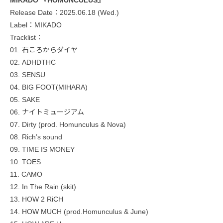
Release Date：2025.06.18 (Wed.)
Label：MIKADO
Tracklist：
01. 石ころからダイヤ
02. ADHDTHC
03. SENSU
04. BIG FOOT(MIHARA)
05. SAKE
06. ナイトミュージアム
07. Dirty (prod. Homunculus & Nova)
08. Rich’s sound
09. TIME IS MONEY
10. TOES
11. CAMO
12. In The Rain (skit)
13. HOW 2 RiCH
14. HOW MUCH (prod.Homunculus & June)