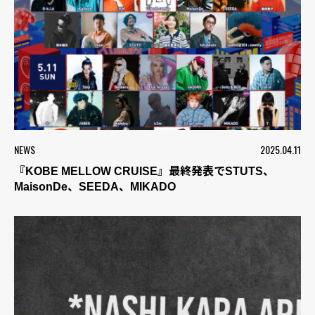
NEWS
2025.04.11
『KOBE MELLOW CRUISE』最終発表でSTUTS、
MaisonDe、SEEDA、MIKADO