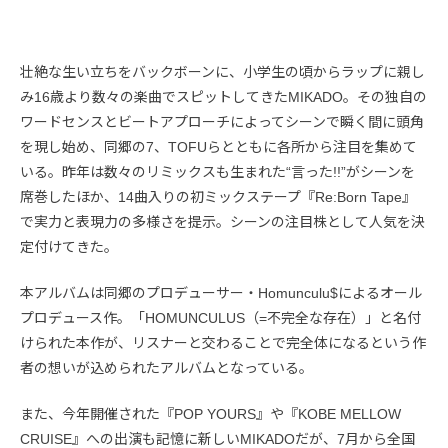
壮絶な生い立ちをバックボーンに、小学生の頃からラップに親し
み16歳より数々の楽曲でスピットしてきたMIKADO。その独自の
ワードセンスとビートアプローチによってシーンで瞬く間に頭角
を現し始め、同郷の7、TOFUらとともに各所から注目を集めて
いる。昨年は数々のリミックスも生まれた“言った!!”がシーンを
席巻したほか、14曲入りの初ミックステープ『Re:Born Tape』
で実力と表現力の多様さを提示。シーンの注目株として人気を決
定付けてきた。
本アルバムは同郷のプロデューサー・Homunculu$によるオール
プロデュース作。「HOMUNCULUS（=不完全な存在）」と名付
けられた本作が、リスナーと交わることで完全体になるという作
者の想いが込められたアルバムとなっている。
また、今年開催された『POP YOURS』や『KOBE MELLOW
CRUISE』への出演も記憶に新しいMIKADOだが、7月から全国