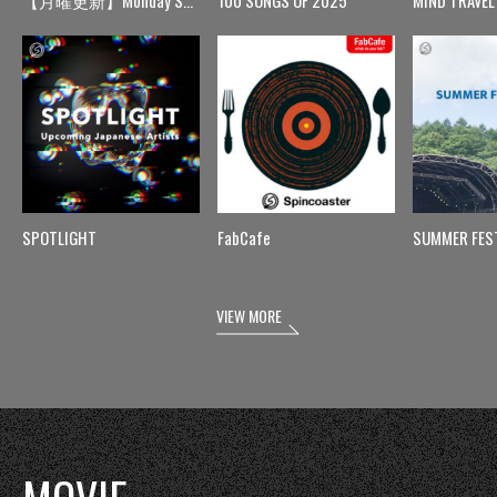
【月曜更新】Monday Spin
100 SONGS OF 2025
MIND TRAVEL
SPOTLIGHT
FabCafe
SUMMER FES
VIEW MORE