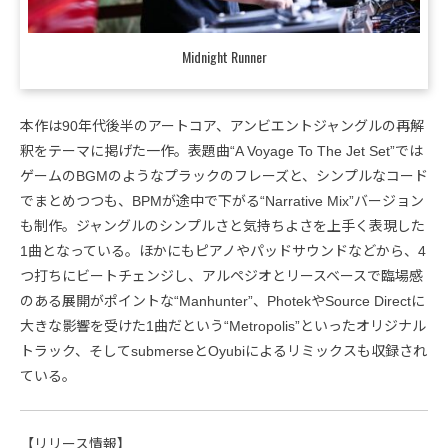
Midnight Runner
本作は90年代後半のアートコア、アンビエントジャングルの再解
釈をテーマに掲げた一作。表題曲“A Voyage To The Jet Set”では
ゲームのBGMのようなプラックのフレーズと、シンプルなコード
でまとめつつも、BPMが途中で下がる“Narrative Mix”バージョン
も制作。ジャングルのシンプルさと気持ちよさを上手く表現した
1曲となっている。ほかにもピアノやパッドサウンドなどから、4
つ打ちにビートチェンジし、アルペジオとリースベースで臨場感
のある展開がポイントな“Manhunter”、PhotekやSource Directに
大きな影響を受けた1曲だという“Metropolis”といったオリジナル
トラック、そしてsubmerseとOyubiによるリミックスも収録され
ている。
【リリース情報】