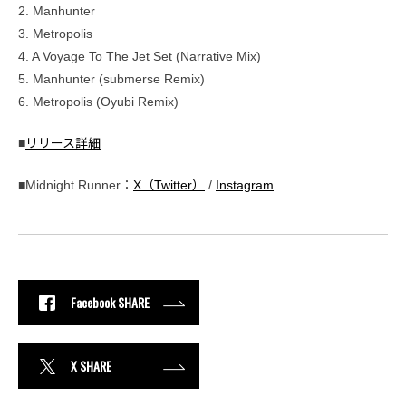
2. Manhunter
3. Metropolis
4. A Voyage To The Jet Set (Narrative Mix)
5. Manhunter (submerse Remix)
6. Metropolis (Oyubi Remix)
■
リリース詳細
■Midnight Runner：
X（Twitter）
/
Instagram
Facebook SHARE
X SHARE