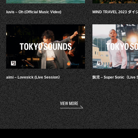
luvis – Oh (Official Music Video)
MIND TRAVEL 2023 
aimi – Lovesick (Live Session）
鋭児 – $uper $onic（Live 
VIEW MORE