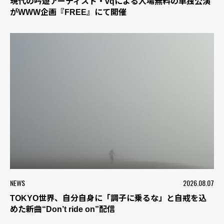
現代の吟遊アーティスト・vqによる入場無料の単独公演
がWWW企画『FREE』にて開催
NEWS
2026.08.07
TOKYO世界、自分自身に「調子に乗るな」と自戒を込
めた新曲“Don’t ride on”配信