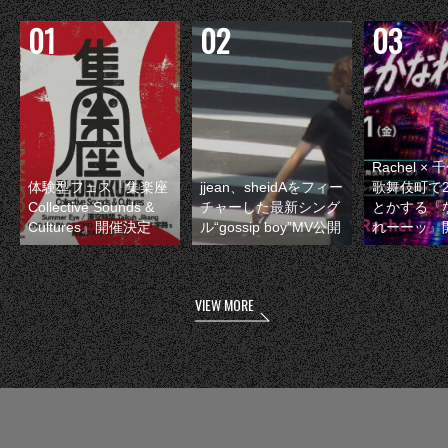
Rachel 
体験型フェス『集楽座
jjean、sheidAをフィー
歌舞伎町で
Collective Sounds &
チャーした最新シング
とかする『
Cultures』開催決定
ル“gossip boy”MV公開
れーーッ』
VIEW MORE