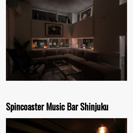
Spincoaster Music Bar Shinjuku