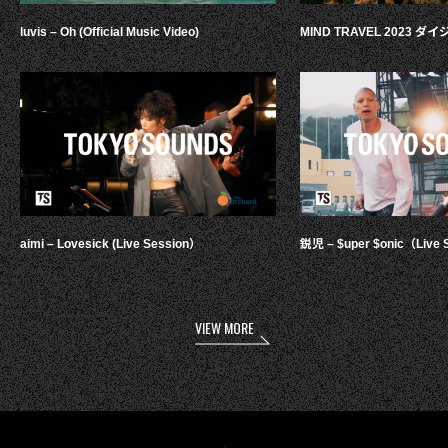
luvis – Oh (Official Music Video)
MIND TRAVEL 2023 
aimi – Lovesick (Live Session）
鋭児 – $uper $onic（Live 
VIEW MORE