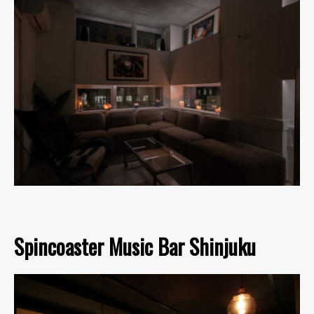
Spincoaster Music Bar Shinjuku