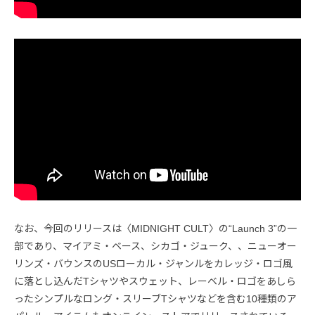
なお、今回のリリースは〈MIDNIGHT CULT〉の“Launch 3”の一
部であり、マイアミ・ベース、シカゴ・ジューク、、ニューオー
リンズ・バウンスのUSローカル・ジャンルをカレッジ・ロゴ風
に落とし込んだTシャツやスウェット、レーベル・ロゴをあしら
ったシンプルなロング・スリーブTシャツなどを含む10種類のア