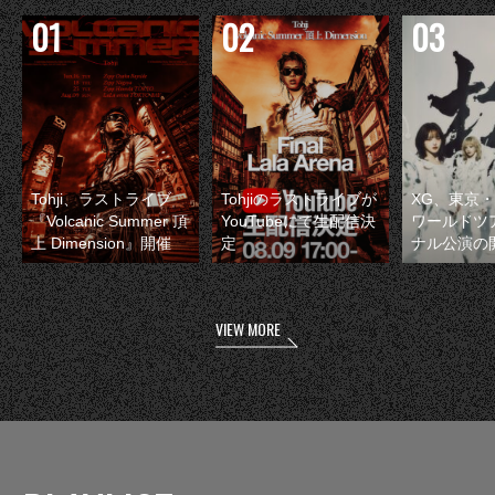
Tohji、ラストライブ
Tohjiのラストライブが
XG、東京
『Volcanic Summer 頂
YouTubeにて生配信決
ワールドツ
上 Dimension』開催
定
ナル公演の
VIEW MORE