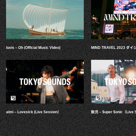
luvis – Oh (Official Music Video)
MIND TRAVEL 2023 
aimi – Lovesick (Live Session）
鋭児 – $uper $onic（Live 