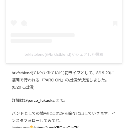
brkfstblend(@brkfstblend)がシェアした投稿
brkfstblend(ﾌﾞﾚｲｸﾌｧｽﾄﾌﾞﾚﾝﾄﾞ)初ライブとして、8/19.20に
福岡で行われる『PARC ON』の出演が決定しました。
(8/20に出演)
詳細は
@parco_fukuoka
まで。
バンドとしての情報はこれから徐々に出していきます。イ
ンスタフォローしてみてね。
instagram
https://t.co/KEGcwGjq7K