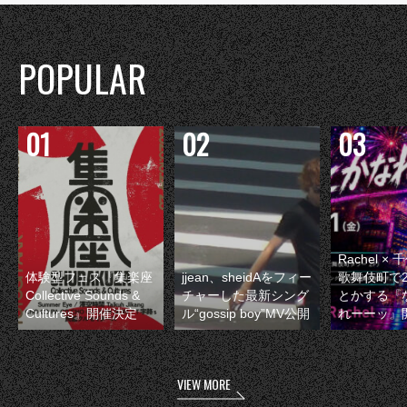
POPULAR
Rachel 
体験型フェス『集楽座
jjean、sheidAをフィー
歌舞伎町で
Collective Sounds &
チャーした最新シング
とかする『
Cultures』開催決定
ル“gossip boy”MV公開
れーーッ』
VIEW MORE