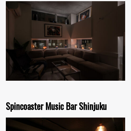
Spincoaster Music Bar Shinjuku