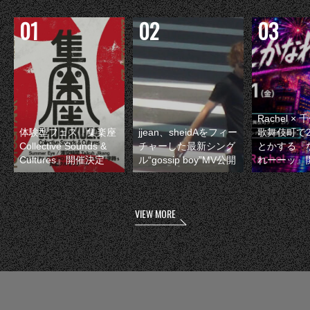
Rachel 
体験型フェス『集楽座
jjean、sheidAをフィー
歌舞伎町で
Collective Sounds &
チャーした最新シング
とかする『
Cultures』開催決定
ル“gossip boy”MV公開
れーーッ』
VIEW MORE