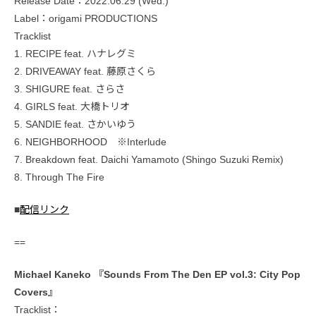
Release Date：2022.06.29 (Wed.)
Label：origami PRODUCTIONS
Tracklist
1. RECIPE feat. ハナレグミ
2. DRIVEAWAY feat. 藤原さくら
3. SHIGURE feat. さらさ
4. GIRLS feat. 大橋トリオ
5. SANDIE feat. さかいゆう
6. NEIGHBORHOOD ※Interlude
7. Breakdown feat. Daichi Yamamoto (Shingo Suzuki Remix)
8. Through The Fire
■
配信リンク
==
Michael Kaneko 『Sounds From The Den EP vol.3: City Pop
Covers』
Tracklist：