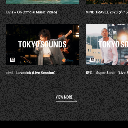
luvis – Oh (Official Music Video)
MIND TRAVEL 2023 
aimi – Lovesick (Live Session）
鋭児 – $uper $onic（Live 
VIEW MORE