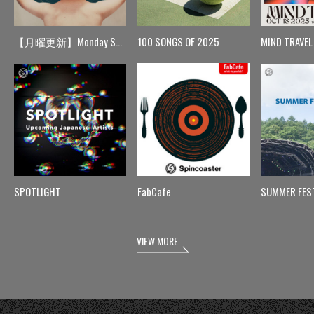
【月曜更新】Monday Spin
100 SONGS OF 2025
MIND TRAVEL
SPOTLIGHT
FabCafe
SUMMER FES
VIEW MORE