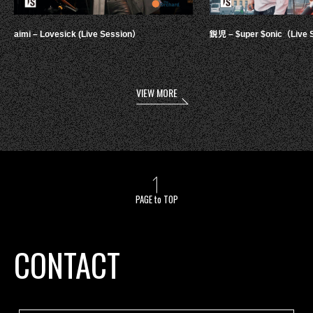
aimi – Lovesick (Live Session）
鋭児 – $uper $onic（Live 
VIEW MORE
PAGE to TOP
CONTACT