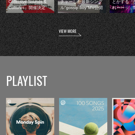
Collective Sounds &
チャーした最新シング
とかする『
Cultures』開催決定
ル“gossip boy”MV公開
れーーッ』
VIEW MORE
PLAYLIST