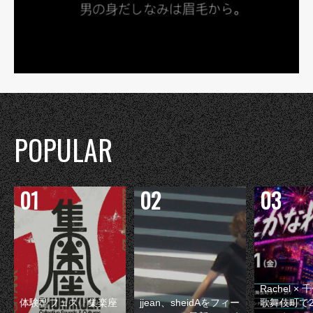
POPULAR
Rachel 
体験型フェス『集楽座
jjean、sheidAをフィー
歌舞伎町で