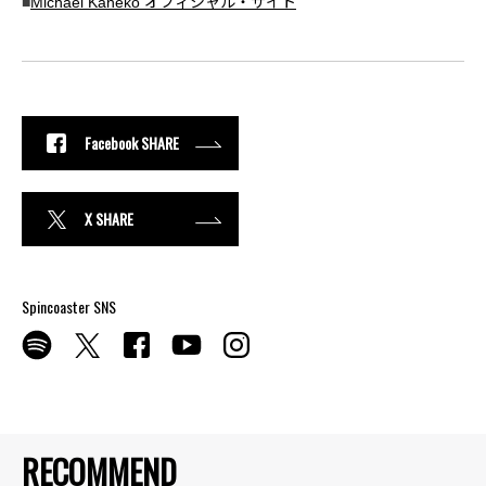
■
Michael Kaneko オフィシャル・サイト
Facebook SHARE
X SHARE
Spincoaster SNS
RECOMMEND