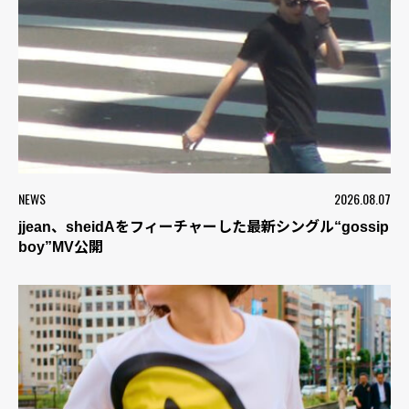
NEWS
2026.08.07
jjean、sheidAをフィーチャーした最新シングル“gossip
boy”MV公開