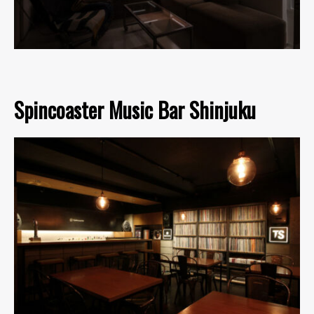
Spincoaster Music Bar Shinjuku