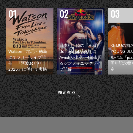
日本初上陸の『Red
KEIJUの
Watson、地元・徳島
Bull Symphonic』に
YOUNG JU
にてフリーライブ開
Awichが出演 4都市巡
ルバム『juzz
催 『阿波おどり
るシンフォニックライ
周年記念盤
2026』に併せて実施
ブ開催
定
VIEW MORE