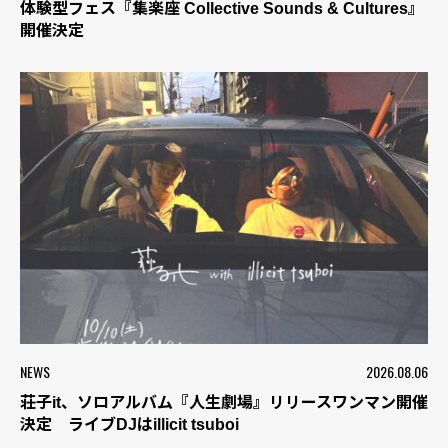
体験型フェス『集楽座 Collective Sounds & Cultures』
開催決定
NEWS
2026.08.06
荘子it、ソロアルバム『人生劇場』リリースワンマン開催
決定 ライブDJはillicit tsuboi