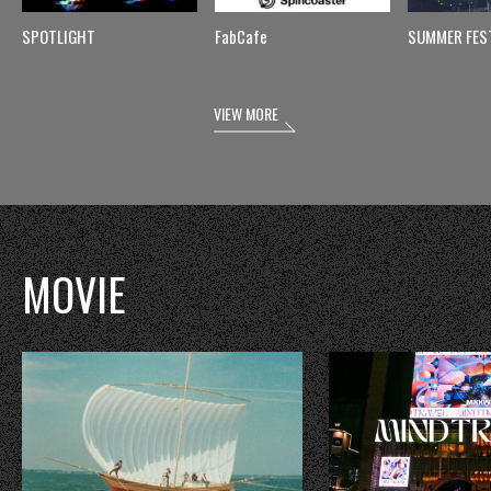
SPOTLIGHT
FabCafe
SUMMER FES
VIEW MORE
MOVIE