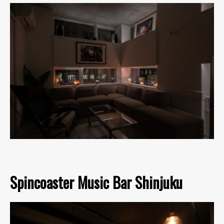
Spincoaster Music Bar Shinjuku