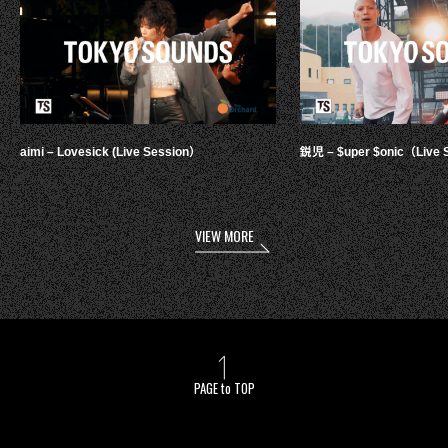
aimi – Lovesick (Live Session）
鋭児 – $uper $onic（Live 
VIEW MORE
PAGE to TOP