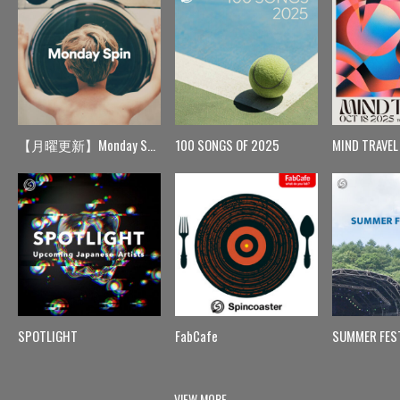
【月曜更新】Monday Spin
100 SONGS OF 2025
MIND TRAVEL
SPOTLIGHT
FabCafe
SUMMER FES
VIEW MORE