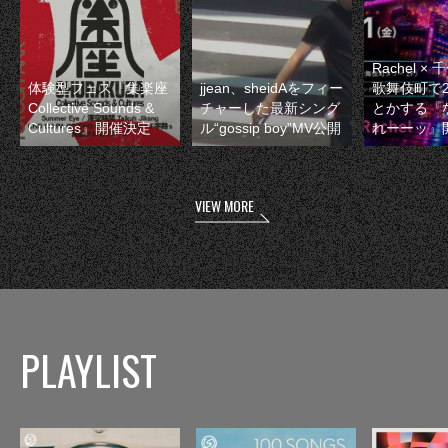
Rachel 
体験型フェス『集楽座
jjean、sheidAをフィー
歌舞伎町で
Collective Sounds &
チャーした最新シング
とかする『
Cultures』開催決定
ル“gossip boy”MV公開
れーーッ』
VIEW MORE
PLAYLIST