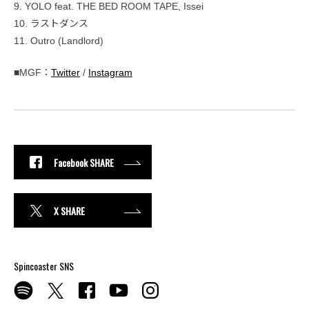
9. YOLO feat. THE BED ROOM TAPE, Issei
10. ラストダンス
11. Outro (Landlord)
■MGF：
Twitter
/
Instagram
Facebook SHARE
X SHARE
Spincoaster SNS