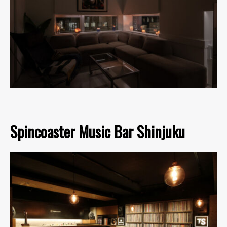
Spincoaster Music Bar Shinjuku