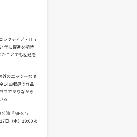
レクティブ・Tha
2024年に躍進を期待
出されたことでも話題を
内外のエッジーなダ
全14曲収録の作品
当。ラフでありながら
いる。
演『MFS 1st
月17日（水）19:00よ