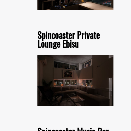
Spincoaster Private
Lounge Ebisu