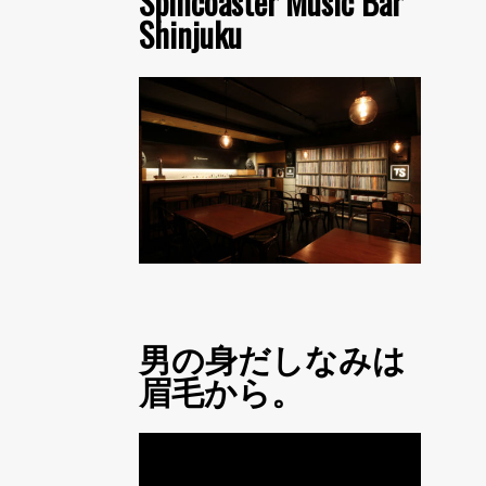
Spincoaster Music Bar
Shinjuku
男の身だしなみは
眉毛から。