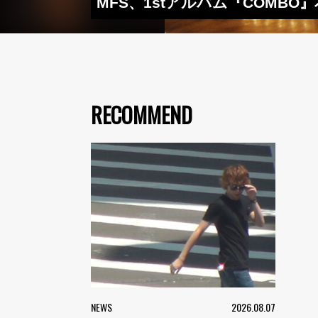
MFS、1stアルバム『COMB
RECOMMEND
NEWS
2026.08.07