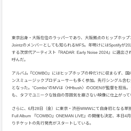
東京出身・大阪在住のラッパーであり、大阪拠点のヒップホップコ
Jointzのメンバーとしても知られるMFS。年明けにはSpotifyが
する次世代アーティスト『RADAR: Early Noise 2024』に選
呼んだ。
アルバム『COMBO』にはヒップホップの枠だけに収まらず、国
ンスミュージックプロデューサーも多く参加。先行シングル含む
となった。“Combo”のMVは〈HHbush〉のODENが監督を担
も、タフでユニークな独自の雰囲気を崩さない映像に仕上がって
さらに、6月28日（金）に東京・渋谷WWWにて自身初となる単独公
Full Album 『COMBO』ONEMAN LIVE』の開催も決定、本日4
りチケットの先行発売がスタートしている。