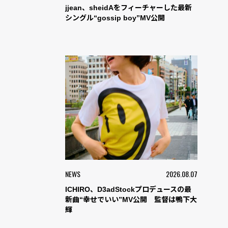
jjean、sheidAをフィーチャーした最新
シングル“gossip boy”MV公開
NEWS
2026.08.07
ICHIRO、D3adStockプロデュースの最
新曲“幸せでいい”MV公開 監督は鴨下大
輝