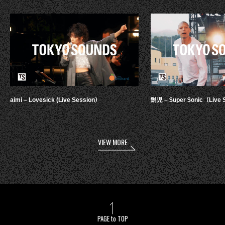
aimi – Lovesick (Live Session）
鋭児 – $uper $onic（Live 
VIEW MORE
PAGE to TOP