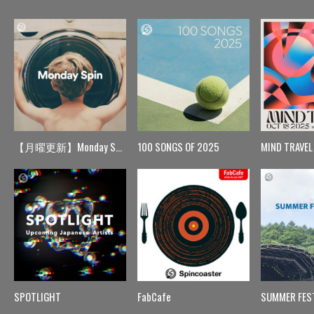
【月曜更新】Monday Spin
100 SONGS OF 2025
MIND TRAVEL
SPOTLIGHT
FabCafe
SUMMER FES