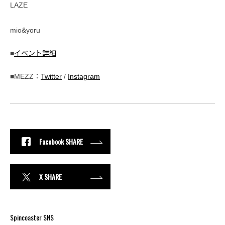
LAZE
mio&yoru
■
イベント詳細
■MEZZ：
Twitter
/
Instagram
Facebook SHARE
X SHARE
Spincoaster SNS