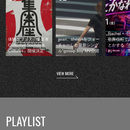
Rachel 
体験型フェス『集楽座
jjean、sheidAをフィー
歌舞伎町で
Collective Sounds &
チャーした最新シング
とかする『
Cultures』開催決定
ル“gossip boy”MV公開
れーーッ』
VIEW MORE
PLAYLIST