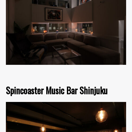
Spincoaster Music Bar Shinjuku