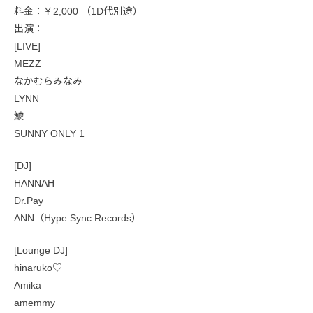
料金：￥2,000 （1D代別途）
出演：
[LIVE]
MEZZ
なかむらみなみ
LYNN
鯱
SUNNY ONLY 1
[DJ]
HANNAH
Dr.Pay
ANN（Hype Sync Records）
[Lounge DJ]
hinaruko♡
Amika
amemmy