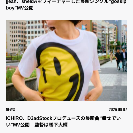
jjean、sheidAをフィーチャーした最新シングル“gossip
boy”MV公開
NEWS
2026.08.07
ICHIRO、D3adStockプロデュースの最新曲“幸せでい
い”MV公開 監督は鴨下大輝