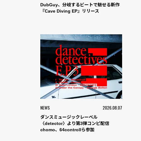
DubGuy、分岐するビートで魅せる新作
『Cave Diving EP』リリース
NEWS
2026.08.07
ダンスミュージックレーベル
〈detector〉より第3弾コンピ配信
chomo、64controllら参加