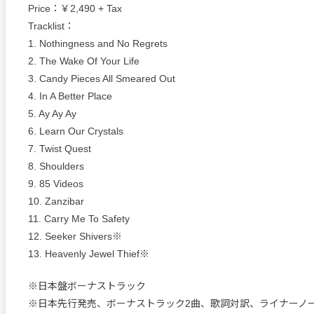
Price：￥2,490 + Tax
Tracklist：
1. Nothingness and No Regrets
2. The Wake Of Your Life
3. Candy Pieces All Smeared Out
4. In A Better Place
5. Ay Ay Ay
6. Learn Our Crystals
7. Twist Quest
8. Shoulders
9. 85 Videos
10. Zanzibar
11. Carry Me To Safety
12. Seeker Shivers※
13. Heavenly Jewel Thief※
※日本盤ボーナストラック
※日本先行発売、ボーナストラック2曲、歌詞対訳、ライナーノ