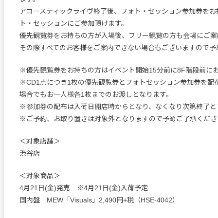
アコースティックライヴ終了後、フォト・セッション参加券をお
ト・セッションにご参加頂けます。
優先観覧券をお持ちの方が入場後、フリー観覧の方も会場にご案
その際すべてのお客様をご案内できない場合もございますので予
※優先観覧券をお持ちの方はイベント開始15分前に8F階段前に
※CD1点につき1枚の優先観覧券とフォトセッション参加券を配
場合でもお一人様各1枚までのお渡しとなります。
※参加券の配布は入荷日開店時からとなり、なくなり次第終了と
※ご予約、お取り置きは対象外となりますので予めご了承くださ
＜対象店舗＞
渋谷店
＜対象商品＞
4月21日(金)発売 ※4月21日(金)入荷予定
国内盤 MEW「Visuals」2,490円+税（HSE-4042）