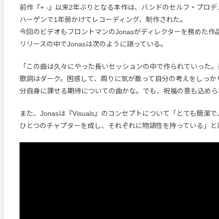
前作『+ -』以来2年ぶりとなる本作は、バンドのセルフ・プロ
ハーゲンで1年弱かけてレコーディング、制作された。
今回のビデオもフロントマンのJonasがディレクターを務めた作
リリースの中でJonasは次のように語っている。
「この曲は久々にやった長いセッションの中で作られていった。
歌詞はダーク。困惑して、周りに気が散って自分の考えをしっか
分自身に課せる期待についての曲かな。でも、祝福の意も込めら
また、Jonasは『Visuals』のコンセプトについて「とても簡
ひとつのチャプターを成し、それぞれに物語性を持っている」と