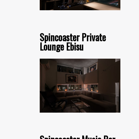
Spincoaster Private
Lounge Ebisu