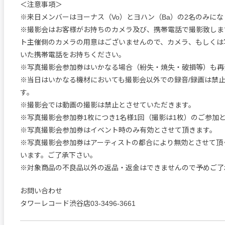
＜注意事項＞
※来日メンバーはヨーナス（Vo）とヨハン（Ba）の2名のみにな
※撮影会はお客様がお持ちのカメラ及び、携帯電話で撮影致しま
ト主催側のカメラの用意はございませんので、カメラ、もしくは
いた携帯電話をお持ちください。
※写真撮影会参加券はいかなる場合（紛失・焼失・破損等）も再
※当日はいかなる機材においても撮影会以外での録音/録画は禁
す。
※撮影会では動画の撮影は禁止とさせていただきます。
※写真撮影会参加券1枚につき1名様1回（撮影は1枚）のご参
※写真撮影会参加券はイベント時のみ有効とさせて頂きます。
※写真撮影会参加券はアーティストの都合により無効とさせて頂
います。ご了承下さい。
※対象商品の不良品以外の返品・返金はできませんので予めご了
お問い合わせ
タワーレコード渋谷店03-3496-3661