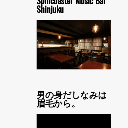
Spincoaster Music Bar
Shinjuku
男の身だしなみは
眉毛から。