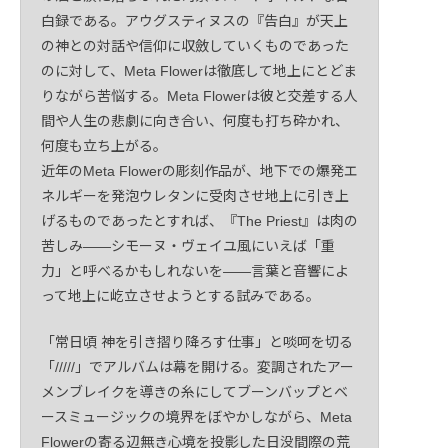
白録である。アウグスティヌスの『告白』が天上
の神との対話や信仰に収斂していくものであった
のに対して、Meta Flowerは徹底して地上にとどま
りながら苦悩する。Meta Flowerは彼と交差する人
間や人生の悲劇に向き合い、何度も打ち砕かれ、
何度も立ち上がる。
近年のMeta Flowerの彫刻作品が、地下での爆発エ
ネルギーを発泡ウレタンに受肉させ地上に引き上
げるものであったとすれば、『The Priest』は肉の
苦しみ――シモーヌ・ヴェイユ風にいえば「重
力」と呼べるかもしれないを――言葉と音響によ
って地上に屹立させようとする試みである。
「常日頃 神を引き摺り降ろす仕事」と啖呵を切る
「/////」でアルバムは幕を開ける。変調されたアー
メンブレイクを導きの糸にしてブーンバップとベ
ースミュージックの境界をぼやかしながら、Meta
Flowerの寄る辺無き心境を投影した日没間際の荒