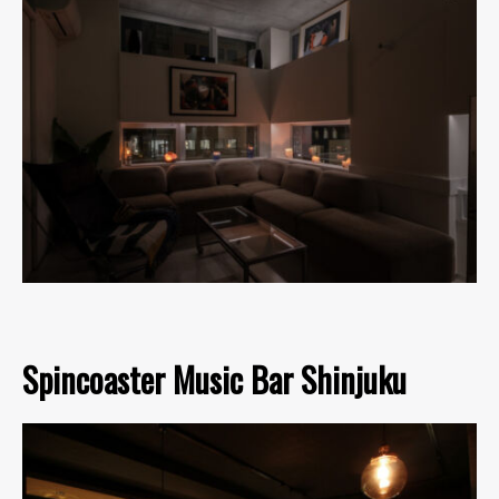
Spincoaster Music Bar Shinjuku