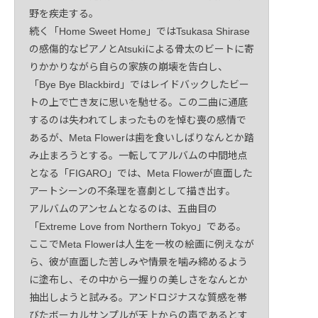
野を疾走する。
続く「Home Sweet Home」ではTsukasa Shirase
の感傷的なピアノとAtsukiによる骨太のビートに寄
りかかりながら自らの家族の崩壊を告白し、
「Bye Bye Blackbird」ではレイドバックしたビー
トの上で亡き友に思いを馳せる。この二曲に通底
するのは失われてしまったものを悼む喪の感情で
あるが、Meta Flowerは歯を食いしばりなんとか踏
み止まろうとする。一転してアルバムの中間地点
となる「FIGARO」では、Meta Flowerが直面した
アートシーンの不条理を喜劇として描き出す。
アルバムのアンセムとなるのは、五曲目の
「Extreme Love from Northern Tokyo」である。
ここでMeta Flowerは人生を一枚の絵画に例えなが
ら、彼が直面した苦しみや情景を噛み締めるよう
に塗布し、その中から一握りの美しさをなんとか
抽出しようと試みる。アンドロジナスな質感を帯
びたボーカルサンプルが天上からの声であるとす