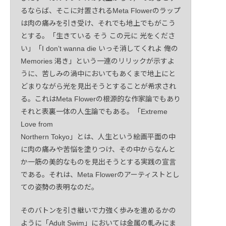
るならば、そこに対置されるMeta Flowerのラップ
は肉の痛みを引き受け、それでも地上でもがこう
とする。「生きている そう この元に 光をくださ
い」「I donʼt wanna die いっそ消してくれよ 俺の
Memories 渇き」という一連のリリックが示すよ
うに、苦しみの渦中においてもあくまで地上にと
どまりながら光を見出そうとすることが希求され
る。これはMeta Flowerの根源的な作家論でもあり
それと表裏一体の人生論でもある。「Extreme
Love from
Northern Tokyo」とは、人生という絵画平面の中
に肉の痛みや苦悩を塗りつけ、その中からなんと
か一筋の美的なものを見出そうとする実践の宣言
である。それは、Meta Flowerのアーティストとし
ての姿勢の表明なのだ。
そのバトンを引き継いで力強く歩みを進めるかの
ように「Adult Swim」においては金属の軋みにま