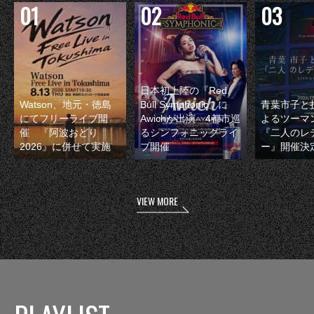
日本初上陸の『Red
Watson、地元・徳島
Bull Symphonic』に
青葉市子と
にてフリーライブ開
Awichが出演 4都市巡
よるツーマ
催 『阿波おどり
るシンフォニックライ
『二人のレ
2026』に併せて実施
ブ開催
ー』開催決
VIEW MORE