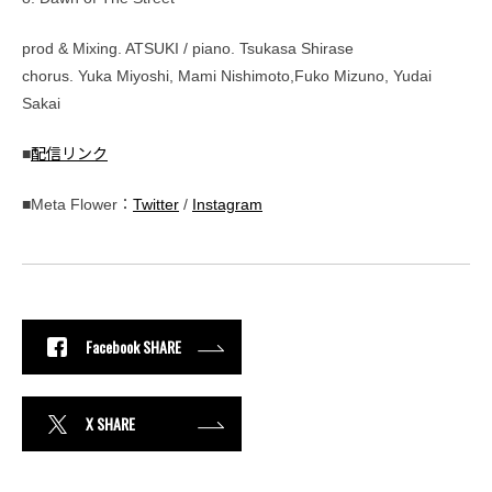
prod & Mixing. ATSUKI / piano. Tsukasa Shirase
chorus. Yuka Miyoshi, Mami Nishimoto,Fuko Mizuno, Yudai
Sakai
■
配信リンク
■Meta Flower：
Twitter
/
Instagram
Facebook SHARE
X SHARE