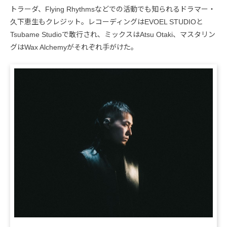
トラーダ、Flying Rhythmsなどでの活動でも知られるドラマー・
久下恵生もクレジット。レコーディングはEVOEL STUDIOと
Tsubame Studioで敢行され、ミックスはAtsu Otaki、マスタリン
グはWax Alchemyがそれぞれ手がけた。