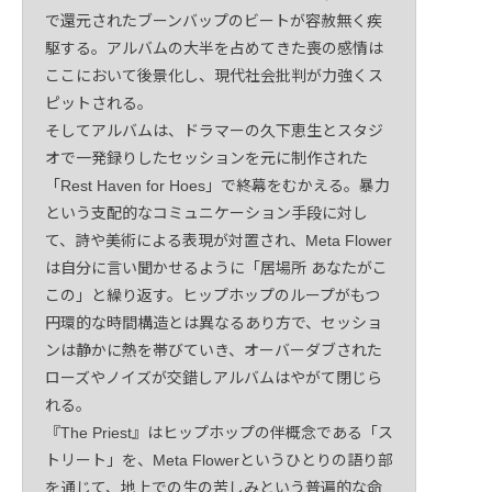
で還元されたブーンバップのビートが容赦無く疾
駆する。アルバムの大半を占めてきた喪の感情は
ここにおいて後景化し、現代社会批判が力強くス
ピットされる。
そしてアルバムは、ドラマーの久下恵生とスタジ
オで一発録りしたセッションを元に制作された
「Rest Haven for Hoes」で終幕をむかえる。暴力
という支配的なコミュニケーション手段に対し
て、詩や美術による表現が対置され、Meta Flower
は自分に言い聞かせるように「居場所 あなたがこ
この」と繰り返す。ヒップホップのループがもつ
円環的な時間構造とは異なるあり方で、セッショ
ンは静かに熱を帯びていき、オーバーダブされた
ローズやノイズが交錯しアルバムはやがて閉じら
れる。
『The Priest』はヒップホップの伴概念である「ス
トリート」を、Meta Flowerというひとりの語り部
を通じて、地上での生の苦しみという普遍的な命