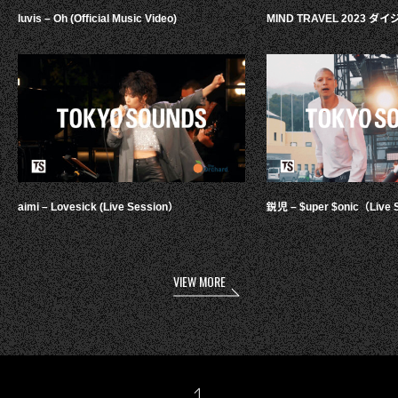
luvis – Oh (Official Music Video)
MIND TRAVEL 2023 
aimi – Lovesick (Live Session）
鋭児 – $uper $onic（Live 
VIEW MORE