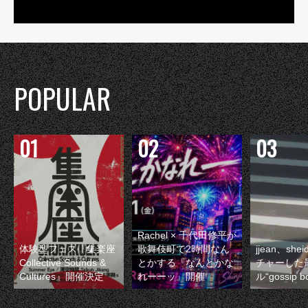
POPULAR
Rachel × 千代田修平が
体験型フェス『集楽座
歌舞伎町で2時間なん
jjean、sh
Collective Sounds &
とかする『なんとかな
チャーした
Cultures』開催決定
れーーッ』開催
ル“gossip 