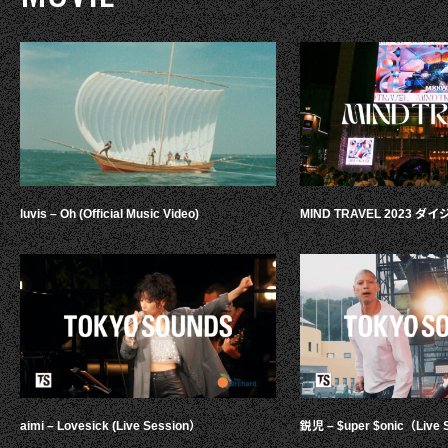
luvis – Oh (Official Music Video)
MIND TRAVEL 2023 
aimi – Lovesick (Live Session）
鋭児 – $uper $onic（Live 