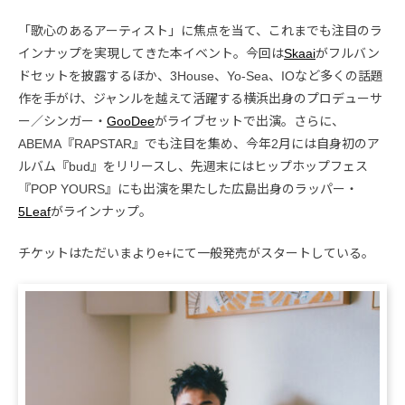
「歌心のあるアーティスト」に焦点を当て、これまでも注目のラ
インナップを実現してきた本イベント。今回は
Skaai
がフルバン
ドセットを披露するほか、3House、Yo-Sea、IOなど多くの話題
作を手がけ、ジャンルを越えて活躍する横浜出身のプロデューサ
ー／シンガー・
GooDee
がライブセットで出演。さらに、
ABEMA『RAPSTAR』でも注目を集め、今年2月には自身初のア
ルバム『bud』をリリースし、先週末にはヒップホップフェス
『POP YOURS』にも出演を果たした広島出身のラッパー・
5Leaf
がラインナップ。
チケットはただいまよりe+にて一般発売がスタートしている。