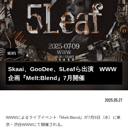
NEWS
Skaai、GooDee、5Leafら出演 WWW
企画『Melt:Blend』7月開催
2025.05.27
WWWによるライブイベント『Melt:Blend』が7月9日（水）に東
京・渋谷WWWにて開催される。