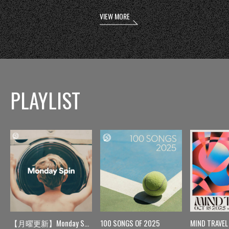
VIEW MORE
PLAYLIST
【月曜更新】Monday Spin
100 SONGS OF 2025
MIND TRAVEL