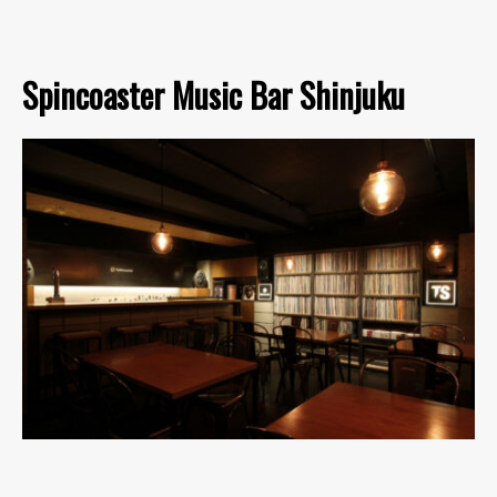
Spincoaster Music Bar Shinjuku